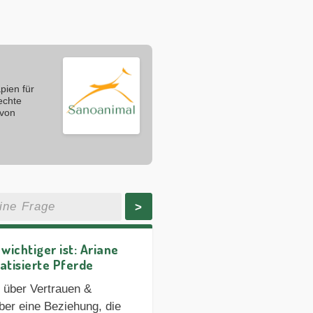
pien für
echte
 von
>
ichtiger ist: Ariane
atisierte Pferde
 über Vertrauen &
ber eine Beziehung, die