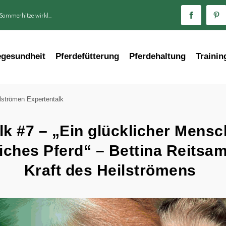
 Sommerhitze wirkl...
egesundheit
Pferdefütterung
Pferdehaltung
Trainin
lströmen Expertentalk
lk #7 – „Ein glücklicher Mensc
liches Pferd“ – Bettina Reitsam
Kraft des Heilströmens