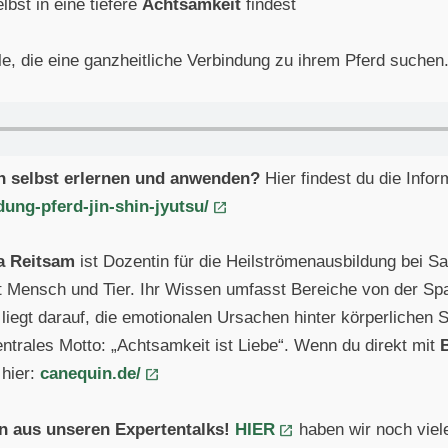
lbst in eine tiefere
Achtsamkeit
findest
lle, die eine ganzheitliche Verbindung zu ihrem Pferd suchen
n selbst erlernen und anwenden?
Hier findest du die Info
dung-pferd-jin-shin-jyutsu/
a Reitsam
ist Dozentin für die Heilströmenausbildung bei Sa
t Mensch und Tier. Ihr Wissen umfasst Bereiche von der Spa
s liegt darauf, die emotionalen Ursachen hinter körperlich
zentrales Motto: „Achtsamkeit ist Liebe“. Wenn du direkt mit
 hier:
canequin.de/
en aus unseren Expertentalks!
HIER
haben wir noch viele