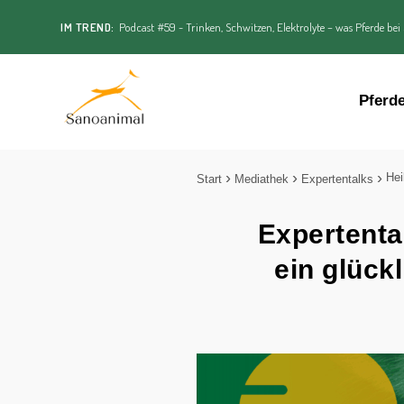
IM TREND:
Podcast #59 - Trinken, Schwitzen, Elektrolyte – was Pferde bei
Pferd
Hei
Start
Mediathek
Expertentalks
Expertenta
ein glück