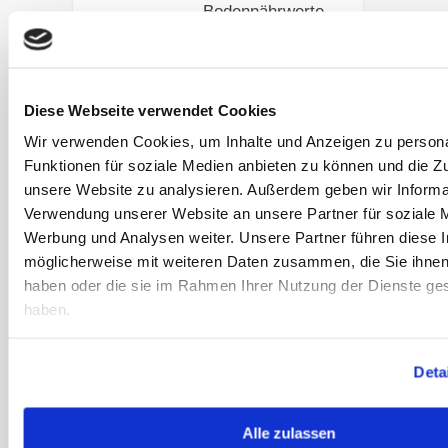
Bodennährwerte,
Luft- oder
Wasserschadstoff
e sowie die
Diese Webseite verwendet Cookies
verfügbare
Lichtmenge an.
Wir verwenden Cookies, um Inhalte und Anzeigen zu persona
Funktionen für soziale Medien anbieten zu können und die Zug
Artikel lesen
unsere Website zu analysieren. Außerdem geben wir Informat
Verwendung unserer Website an unsere Partner für soziale 
Werbung und Analysen weiter. Unsere Partner führen diese 
GEBALLTES
möglicherweise mit weiteren Daten zusammen, die Sie ihnen 
WISSEN #1
haben oder die sie im Rahmen Ihrer Nutzung der Dienste g
Pferde
haben.
anweiden: So
bleibt alles im
grünen Bereich
Deta
Wenn die
Anweidezeit vor
Alle zulassen