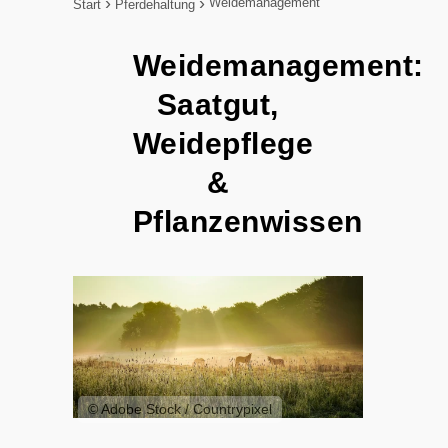
Weidemanagement
Start
Pferdehaltung
Weidemanagement:
Saatgut,
Weidepflege
&
Pflanzenwissen
© Adobe Stock / Countrypixel