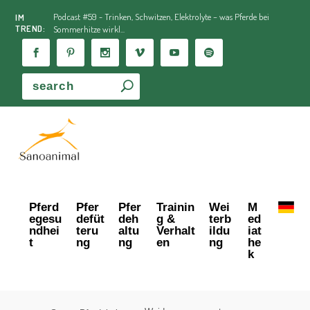
Podcast #59 - Trinken, Schwitzen, Elektrolyte – was Pferde bei
IM
TREND:
Sommerhitze wirkl...
Pferd
Pfer
Pfer
Trainin
Wei
M
egesu
defüt
deh
g &
terb
ed
ndhei
teru
altu
Verhalt
ildu
iat
t
ng
ng
en
ng
he
k