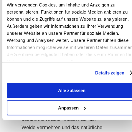
vergangenen Jahre haben gezeigt,
Wir verwenden Cookies, um Inhalte und Anzeigen zu
dass Untergräser dafür sorgen, dass
personalisieren, Funktionen für soziale Medien anbieten zu
starker Regen nicht gleich auf den
können und die Zugriffe auf unsere Website zu analysieren.
Außerdem geben wir Informationen zu Ihrer Verwendung
Boden prallt und so für eine
unserer Website an unsere Partner für soziale Medien,
Spritzverschmutzung am Gras sorgt.
Werbung und Analysen weiter. Unsere Partner führen diese
Informationen möglicherweise mit weiteren Daten zusammen
Kräuterbeimischungen
die Sie ihnen bereitgestellt haben oder die sie im Rahmen Ihr
Nutzung der Dienste gesammelt haben.
Auf Kräuterbeimischungen im
Grassaatgut kann verzichtet werden.
Details zeigen
Die Kräuter, die je nach
Standortbedingungen wachsen, sind in
Alle zulassen
der Regel bereits vorhanden. Zudem
kann es vorkommen, dass die gezielte
Anpassen
Beimischung dazu führt, dass sich
bestimmte Kräuter massiv auf der
Weide vermehren und das natürliche