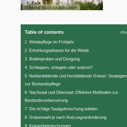
© Adobe Stock / Julian Lösch
Table of contents
clo
1
Weidepflege im Frühjahr
2
Erhohlungsphasen für die Weide
3
Bodenproben und Düngung
4
Schleppen, striegeln oder walzen?
5
Narbenbildende und horstbildende Gräser: Strategien
zur Bestandspflege
6
Nachsaat und Übersaat: Effektive Methoden zur
Bestandsverbesserung
7
Die richtige Saatgutmischung wählen
8
Gräserwahl je nach Nutzungsanforderung
9
Kräuterbeimischungen