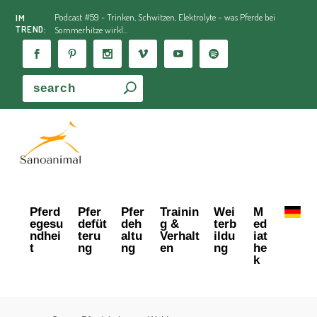
Podcast #59 - Trinken, Schwitzen, Elektrolyte – was Pferde bei
IM
TREND:
Sommerhitze wirkl...
Pferd
Pfer
Pfer
Trainin
Wei
M
egesu
defüt
deh
g &
terb
ed
ndhei
teru
altu
Verhalt
ildu
iat
t
ng
ng
en
ng
he
k