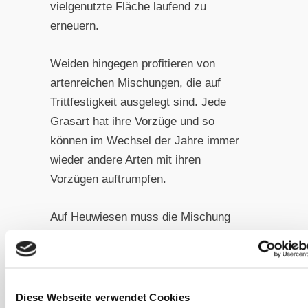
vielgenutzte Fläche laufend zu
erneuern.
Weiden hingegen profitieren von
artenreichen Mischungen, die auf
Trittfestigkeit ausgelegt sind. Jede
Grasart hat ihre Vorzüge und so
können im Wechsel der Jahre immer
wieder andere Arten mit ihren
Vorzügen auftrumpfen.
Auf Heuwiesen muss die Mischung
nicht ganz so artenreich sein.
Allerdings sollten keine Mischungen,
bestehend aus reinen Obergräsern
eingesetzt werden. Die Erfahrung der
Diese Webseite verwendet Cookies