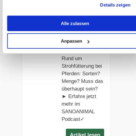
Artikel lesen
Details zeigen
Alle zulassen
Sanoanimal
Podcast #7
Strohfütterung
Anpassen
Alle Informationen
Rund um
Strohfütterung bei
Pferden: Sorten?
Menge? Muss das
überhaupt sein?
► Erfahre jetzt
mehr im
SANOANIMAL
Podcast✓
Artikel lesen