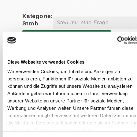
Kategorie:
Stroh
Jungpferde und
Strohfütterung
– geht das?
Diese Webseite verwendet Cookies
Pferde brauchen
Wir verwenden Cookies, um Inhalte und Anzeigen zu
eine Quelle für
personalisieren, Funktionen für soziale Medien anbieten zu
Holzfasern. Wie
können und die Zugriffe auf unsere Website zu analysieren.
das mit Stroh,
Außerdem geben wir Informationen zu Ihrer Verwendung
Ästen oder
unserer Website an unsere Partner für soziale Medien,
Zweigen
Werbung und Analysen weiter. Unsere Partner führen diese
angeboten werden
Informationen möglicherweise mit weiteren Daten zusammen
kann, erklären wir
die Sie ihnen bereitgestellt haben oder die sie im Rahmen Ihr
hier.
Nutzung der Dienste gesammelt haben.