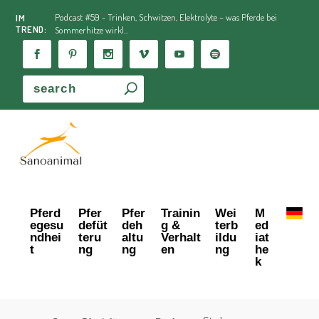
Podcast #59 - Trinken, Schwitzen, Elektrolyte – was Pferde bei
IM
TREND:
Sommerhitze wirkl...
Pferd
Pfer
Pfer
Trainin
Wei
M
egesu
defüt
deh
g &
terb
ed
ndhei
teru
altu
Verhalt
ildu
iat
t
ng
ng
en
ng
he
k