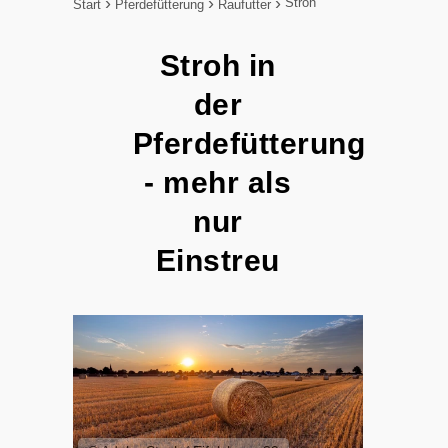
Stroh
Start
Pferdefütterung
Raufutter
Stroh in
der
Pferdefütterung
- mehr als
nur
Einstreu