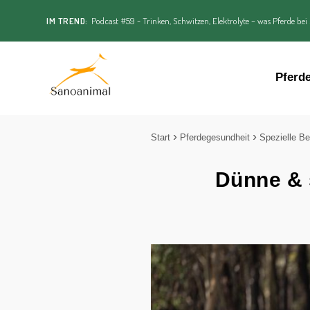
IM TREND:
Podcast #59 - Trinken, Schwitzen, Elektrolyte – was Pferde bei
Pferd
Start
Pferdegesundheit
Spezielle Be
Dünne & 