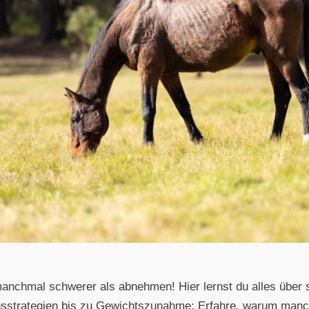
nchmal schwerer als abnehmen! Hier lernst du alles über s
sstrategien bis zu Gewichtszunahme: Erfahre, warum manc