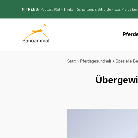
IM TREND:
Podcast #59 - Trinken, Schwitzen, Elektrolyte – was Pferde bei
Pferd
Start
Pferdegesundheit
Spezielle Be
Übergewi