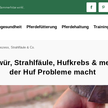
 Sommerhitze wirkl...
egesundheit
Pferdefütterung
Pferdehaltung
Trainin
szess, Strahlfäule & Co.
ür, Strahlfäule, Hufkrebs & m
der Huf Probleme macht