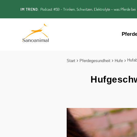
IM TREND:
Podcast #59 - Trinken, Schwitzen, Elektrolyte – was Pferde bei
Pferd
Hufab
Start
Pferdegesundheit
Hufe
Hufgeschw