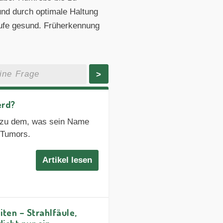
und durch optimale Haltung
Hufe gesund. Früherkennung
>
erd?
z zu dem, was sein Name
s Tumors.
Artikel lesen
ten – Strahlfäule,