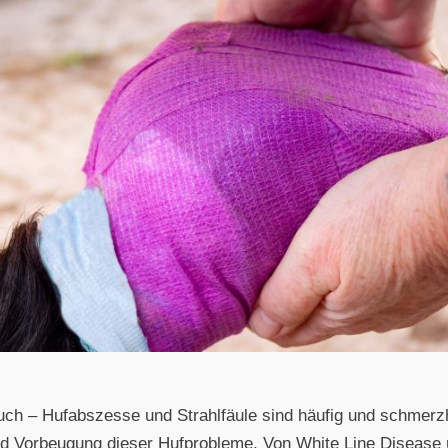
uch – Hufabszesse und Strahlfäule sind häufig und schmerzha
d Vorbeugung dieser Hufprobleme. Von White Line Disease 