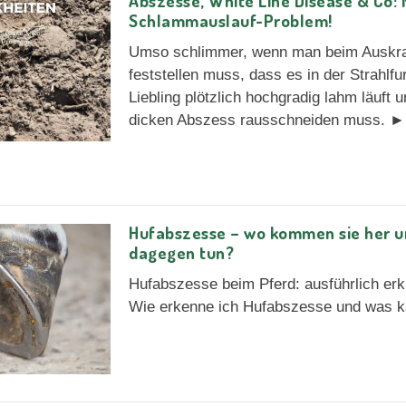
Abszesse, White Line Disease & Co: N
Schlammauslauf-Problem!
Umso schlimmer, wenn man beim Auskra
feststellen muss, dass es in der Strahlf
Liebling plötzlich hochgradig lahm läuft 
dicken Abszess rausschneiden muss. ►
Hufabszesse – wo kommen sie her u
dagegen tun?
Hufabszesse beim Pferd: ausführlich er
Wie erkenne ich Hufabszesse und was k