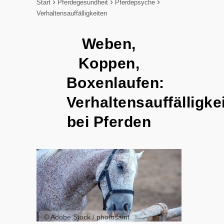
Start
Pferdegesundheit
Pferdepsyche
Verhaltensauffälligkeiten
Weben,
Koppen,
Boxenlaufen:
Verhaltensauffälligke
bei Pferden
© Adobe Stock / photosaint