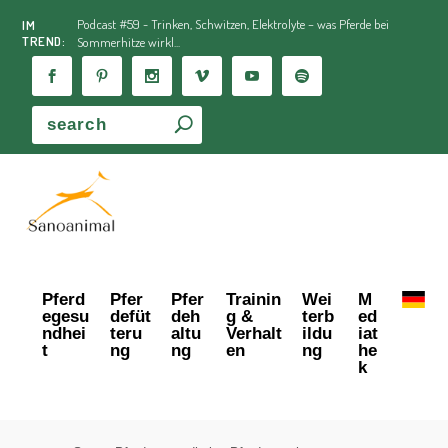
Podcast #59 - Trinken, Schwitzen, Elektrolyte – was Pferde bei
IM
TREND:
Sommerhitze wirkl...
Pferd
Pfer
Pfer
Trainin
Wei
M
egesu
defüt
deh
g &
terb
ed
ndhei
teru
altu
Verhalt
ildu
iat
t
ng
ng
en
ng
he
k