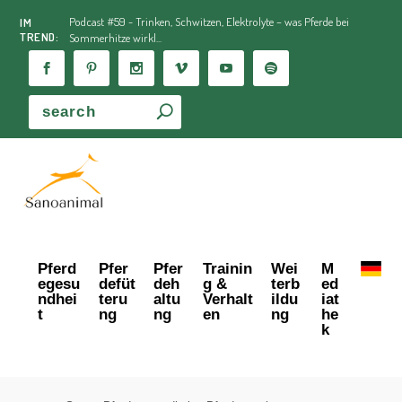
Podcast #59 - Trinken, Schwitzen, Elektrolyte – was Pferde bei
IM
TREND:
Sommerhitze wirkl...
Pferd
Pfer
Pfer
Trainin
Wei
M
egesu
defüt
deh
g &
terb
ed
ndhei
teru
altu
Verhalt
ildu
iat
t
ng
ng
en
ng
he
k