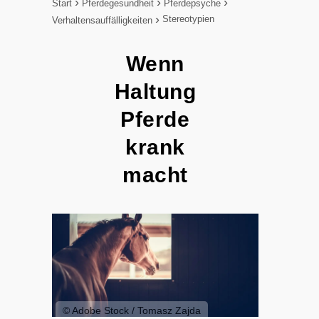
Start
Pferdegesundheit
Pferdepsyche
Stereotypien
Verhaltensauffälligkeiten
Wenn
Haltung
Pferde
krank
macht
© Adobe Stock / Tomasz Zajda