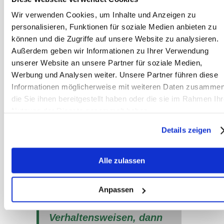
beginnen oft auch die
Wir verwenden Cookies, um Inhalte und Anzeigen zu
personalisieren, Funktionen für soziale Medien anbieten zu
Boxennachbarn damit. Das
können und die Zugriffe auf unsere Website zu analysieren.
zeigt, wie sehr Pferde unter
Außerdem geben wir Informationen zu Ihrer Verwendung
unserer Website an unsere Partner für soziale Medien,
ähnlichen Bedingungen
Werbung und Analysen weiter. Unsere Partner führen diese
ähnlich reagieren und wie
Informationen möglicherweise mit weiteren Daten zusammen
wichtig das soziale Lernen
die Sie ihnen bereitgestellt haben oder die sie im Rahmen Ihr
Nutzung der Dienste gesammelt haben.
ist. Entscheidend ist:
Details zeigen
Stereotypien entstehen nur
dort als Verhaltensventil,
Alle zulassen
wo die Grundbedürfnisse
nicht erfüllt sind. Besteht
Anpassen
kein Grund für stereotype
Verhaltensweisen, dann