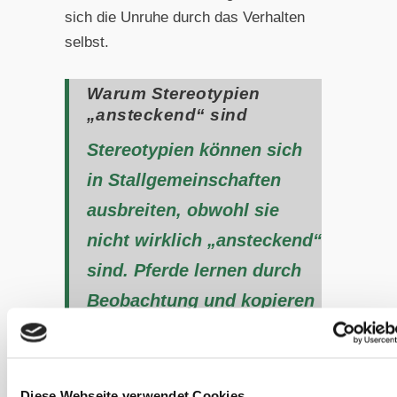
sich die Unruhe durch das Verhalten
selbst.
Warum Stereotypien
„ansteckend“ sind
Stereotypien können sich
in Stallgemeinschaften
ausbreiten, obwohl sie
nicht wirklich „ansteckend“
sind. Pferde lernen durch
Beobachtung und kopieren
Verhaltensweisen ihrer
Nachbarn. Wenn ein Pferd
anfängt zu weben,
Diese Webseite verwendet Cookies