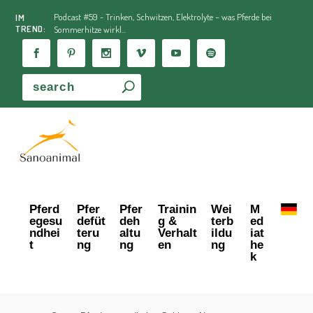
Podcast #59 - Trinken, Schwitzen, Elektrolyte – was Pferde bei
IM
TREND:
Sommerhitze wirkl...
Pferd
Pfer
Pfer
Trainin
Wei
M
egesu
defüt
deh
g &
terb
ed
ndhei
teru
altu
Verhalt
ildu
iat
t
ng
ng
en
ng
he
k