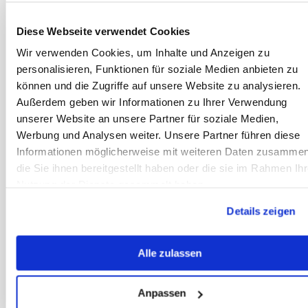
Temperatur und
Ruhezonen.
Diese Webseite verwendet Cookies
Wir verwenden Cookies, um Inhalte und Anzeigen zu
Artikel lesen
personalisieren, Funktionen für soziale Medien anbieten zu
können und die Zugriffe auf unsere Website zu analysieren.
Wie viel Schlaf
Außerdem geben wir Informationen zu Ihrer Verwendung
braucht ein
unserer Website an unsere Partner für soziale Medien,
Pferd?
Werbung und Analysen weiter. Unsere Partner führen diese
Informationen möglicherweise mit weiteren Daten zusammen
Ausreichend
die Sie ihnen bereitgestellt haben oder die sie im Rahmen Ihr
Schlaf ist für die
Nutzung der Dienste gesammelt haben.
Gesundheit
ausgesprochen
Details zeigen
wichtig. Doch wie
sieht das
Alle zulassen
eigentlich mit dem
Schlaf unserer
Anpassen
Pferde aus?