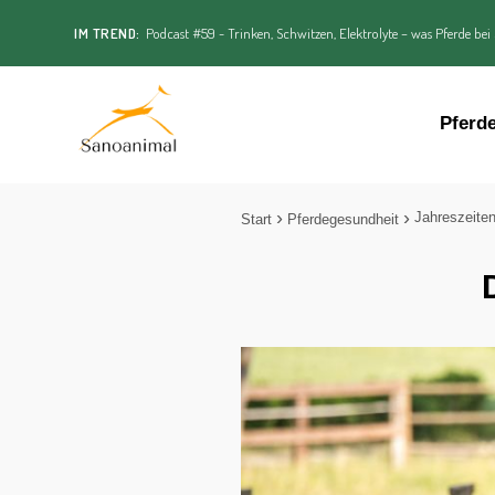
IM TREND:
Podcast #59 - Trinken, Schwitzen, Elektrolyte – was Pferde bei
Pferd
Jahreszeite
Start
Pferdegesundheit