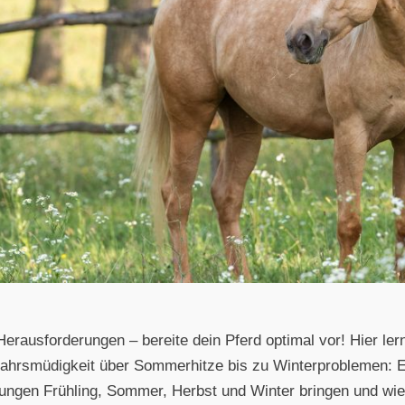
Herausforderungen – bereite dein Pferd optimal vor! Hier ler
ahrsmüdigkeit über Sommerhitze bis zu Winterproblemen: E
ungen Frühling, Sommer, Herbst und Winter bringen und wie 