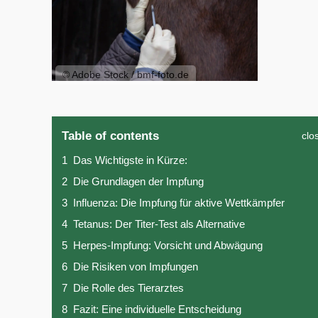
© Adobe Stock / bmf-foto.de
Table of contents
clo
1
Das Wichtigste in Kürze:
2
Die Grundlagen der Impfung
3
Influenza: Die Impfung für aktive Wettkämpfer
4
Tetanus: Der Titer-Test als Alternative
5
Herpes-Impfung: Vorsicht und Abwägung
6
Die Risiken von Impfungen
7
Die Rolle des Tierarztes
8
Fazit: Eine individuelle Entscheidung