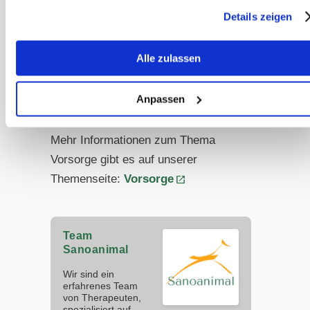
Kommunikation mit dem Tierarzt,
Details zeigen
fundierte Informationen und eine
ehrliche Einschätzung der
Alle zulassen
individuellen Risiken sind der
Schlüssel zu einer guten
Anpassen
Entscheidung.
Mehr Informationen zum Thema
Vorsorge gibt es auf unserer
Themenseite:
Vorsorge
Team
Sanoanimal
Wir sind ein
erfahrenes Team
von Therapeuten,
spezialisiert auf