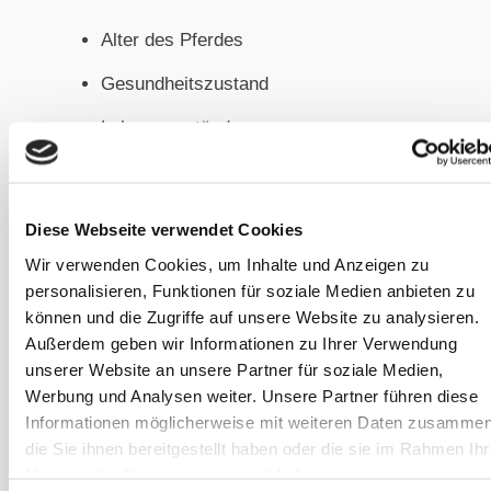
Alter des Pferdes
Gesundheitszustand
Lebensumstände
Risiken in der Umgebung
Fazit: Eine individuelle
Diese Webseite verwendet Cookies
Entscheidung
Wir verwenden Cookies, um Inhalte und Anzeigen zu
Impfungen sind keine Standardlösung,
personalisieren, Funktionen für soziale Medien anbieten zu
sondern eine sehr persönliche
können und die Zugriffe auf unsere Website zu analysieren.
Außerdem geben wir Informationen zu Ihrer Verwendung
Entscheidung. Was für ein
unserer Website an unsere Partner für soziale Medien,
Turnierpferd sinnvoll ist, muss nicht
Werbung und Analysen weiter. Unsere Partner führen diese
unbedingt für ein Pferd gelten, das
Informationen möglicherweise mit weiteren Daten zusammen
ausschließlich auf der heimischen
die Sie ihnen bereitgestellt haben oder die sie im Rahmen Ihr
Weide lebt. Eine offene
Nutzung der Dienste gesammelt haben.