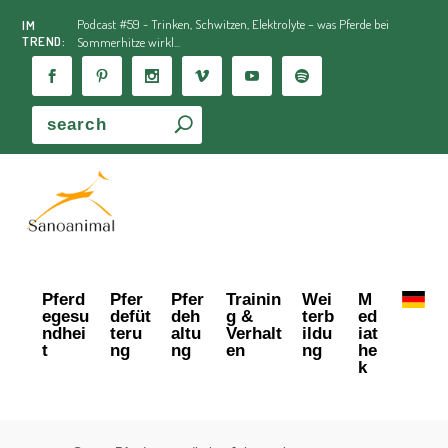
Podcast #59 - Trinken, Schwitzen, Elektrolyte – was Pferde bei
IM
TREND:
Sommerhitze wirkl...
Pferd
Pfer
Pfer
Trainin
Wei
M
egesu
defüt
deh
g &
terb
ed
ndhei
teru
altu
Verhalt
ildu
iat
t
ng
ng
en
ng
he
k