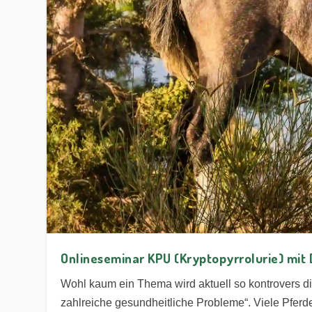
Onlineseminar KPU (Kryptopyrrolurie) mit Dr
Wohl kaum ein Thema wird aktuell so kontrovers dis
zahlreiche gesundheitliche Probleme“. Viele Pferd