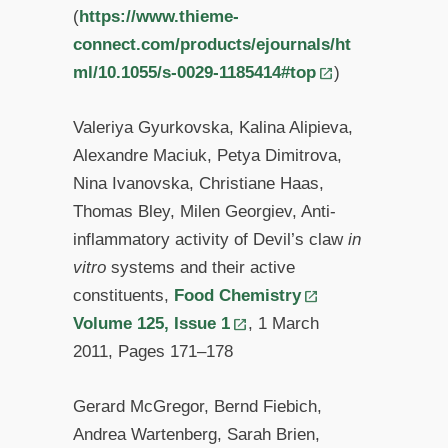
(
https://www.thieme-
connect.com/products/ejournals/ht
ml/10.1055/s-0029-1185414#top
)
Valeriya Gyurkovska, Kalina Alipieva,
Alexandre Maciuk, Petya Dimitrova,
Nina Ivanovska, Christiane Haas,
Thomas Bley, Milen Georgiev, Anti-
inflammatory activity of Devil’s claw
in
vitro
systems and their active
constituents,
Food Chemistry
Volume 125, Issue 1
, 1 March
2011, Pages 171–178
Gerard McGregor, Bernd Fiebich,
Andrea Wartenberg, Sarah Brien,