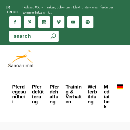
Podcast #59 - Trinken, Schwitzen, Elektrolyte – was Pferde bei
IM
TREND:
Sommerhitze wirkl...
Pferd
Pfer
Pfer
Trainin
Wei
M
egesu
defüt
deh
g &
terb
ed
ndhei
teru
altu
Verhalt
ildu
iat
t
ng
ng
en
ng
he
k