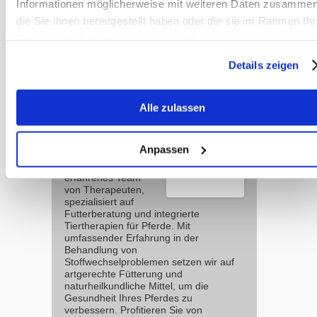
Informationen möglicherweise mit weiteren Daten zusammen
die Sie ihnen bereitgestellt haben oder die sie im Rahmen Ihr
Christina Fritz, Souel Maleh,
Nutzung der Dienste gesammelt haben.
Zivilisationskrankheiten des Pferdes,
Details zeigen
Sonntag Verlag 2015
Alle zulassen
Team
Sanoanimal
Anpassen
Wir sind ein
erfahrenes Team
von Therapeuten,
spezialisiert auf
Futterberatung und integrierte
Tiertherapien für Pferde. Mit
umfassender Erfahrung in der
Behandlung von
Stoffwechselproblemen setzen wir auf
artgerechte Fütterung und
naturheilkundliche Mittel, um die
Gesundheit Ihres Pferdes zu
verbessern. Profitieren Sie von