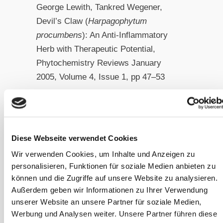
George Lewith, Tankred Wegener,
Devil’s Claw (
Harpagophytum
procumbens
): An Anti-Inflammatory
Herb with Therapeutic Potential,
Phytochemistry Reviews January
2005, Volume 4, Issue 1, pp 47–53
Nontobeko Mncwangi, Weiyang Chen,
Ilze Vermaak, Alvaro M. Viljoen, Nigel
Gericke, Devil’s Claw—A review of the
Diese Webseite verwendet Cookies
ethnobotany, phytochemistry and
Wir verwenden Cookies, um Inhalte und Anzeigen zu
biological activity of
Harpagophytum
personalisieren, Funktionen für soziale Medien anbieten zu
procumbens,
Journal of
können und die Zugriffe auf unsere Website zu analysieren.
Ethnopharmacology
,
Volume 143,
Außerdem geben wir Informationen zu Ihrer Verwendung
unserer Website an unsere Partner für soziale Medien,
Issue 3, 11 October 2012, Pages 755–
Werbung und Analysen weiter. Unsere Partner führen diese
771