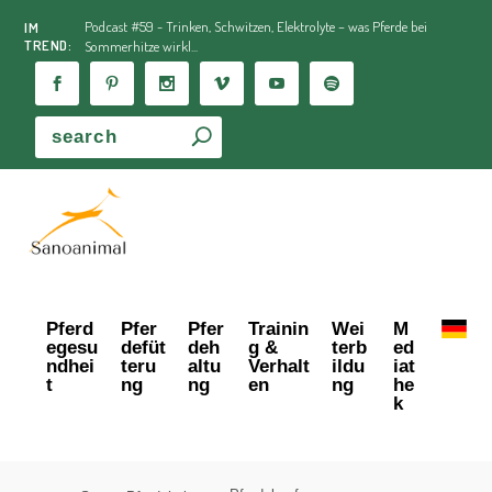
Podcast #59 - Trinken, Schwitzen, Elektrolyte – was Pferde bei
IM
TREND:
Sommerhitze wirkl...
Pferd
Pfer
Pfer
Trainin
Wei
M
egesu
defüt
deh
g &
terb
ed
ndhei
teru
altu
Verhalt
ildu
iat
t
ng
ng
en
ng
he
k