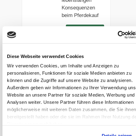
lebenslangen
Konsequenzen
beim Pferdekauf
Artikel lesen
Was kostet
Diese Webseite verwendet Cookies
eigentlich ein
Pferd?
Wir verwenden Cookies, um Inhalte und Anzeigen zu
personalisieren, Funktionen für soziale Medien anbieten zu
Der Traum vom
können und die Zugriffe auf unsere Website zu analysieren.
eigenen Pferd:
Außerdem geben wir Informationen zu Ihrer Verwendung uns
Was kostet
Website an unsere Partner für soziale Medien, Werbung und
eigentlich ein
Analysen weiter. Unsere Partner führen diese Informationen
Pferd? Und mit
möglicherweise mit weiteren Daten zusammen, die Sie ihne
welchen laufenden
bereitgestellt haben oder die sie im Rahmen Ihrer Nutzung d
Kosten sollte ich
Dienste gesammelt haben.
rechnen?
Details zeigen