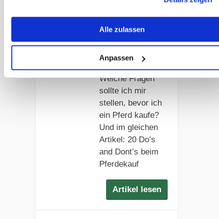
Artikel lesen
Alle zulassen
Augen auf beim
Anpassen
Pferdekauf
Welche Fragen
sollte ich mir
stellen, bevor ich
ein Pferd kaufe?
Und im gleichen
Artikel: 20 Do’s
and Dont’s beim
Pferdekauf
Artikel lesen