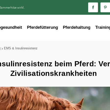
 Sommerhitze wirkl...
egesundheit
Pferdefütterung
Pferdehaltung
Trainin
EMS & Insulinresistenz
l
sulinresistenz beim Pferd: Ver
Zivilisationskrankheiten