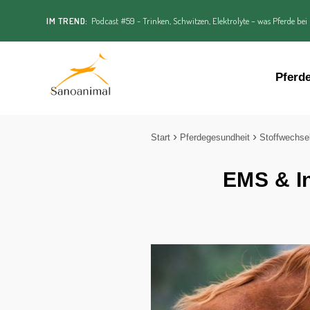
IM TREND:
Podcast #59 - Trinken, Schwitzen, Elektrolyte – was Pferde bei
Pferd
Start
Pferdegesundheit
Stoffwechse
EMS & In