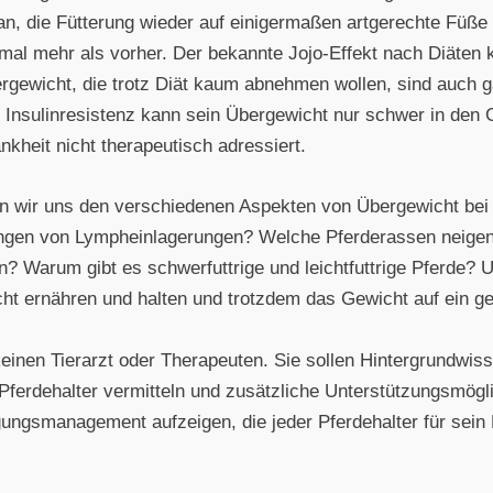
 die Fütterung wieder auf einigermaßen artgerechte Füße z
mal mehr als vorher. Der bekannte Jojo-Effekt nach Diäte
ergewicht, die trotz Diät kaum abnehmen wollen, sind auch ga
t Insulinresistenz kann sein Übergewicht nur schwer in den
kheit nicht therapeutisch adressiert.
en wir uns den verschiedenen Aspekten von Übergewicht bei
rungen von Lympheinlagerungen? Welche Pferderassen neige
 Warum gibt es schwerfuttrige und leichtfuttrige Pferde? 
cht ernähren und halten und trotzdem das Gewicht auf ein 
einen Tierarzt oder Therapeuten. Sie sollen Hintergrundwis
Pferdehalter vermitteln und zusätzliche Unterstützungsmögl
ungsmanagement aufzeigen, die jeder Pferdehalter für sein P