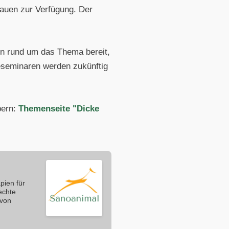
auen zur Verfügung. Der
en rund um das Thema bereit,
neseminaren werden zukünftig
bern:
Themenseite "Dicke
pien für
echte
 von