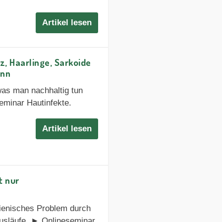
Artikel lesen
z, Haarlinge, Sarkoide
ann
was man nachhaltig tun
eminar Hautinfekte.
Artikel lesen
t nur
gienisches Problem durch
usläufe. ► Onlineseminar