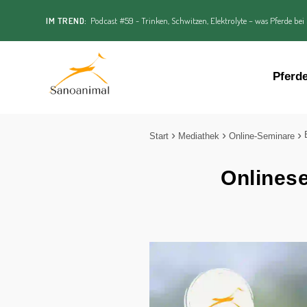
IM TREND:
Podcast #59 - Trinken, Schwitzen, Elektrolyte – was Pferde bei
Pferd
Start
Mediathek
Online-Seminare
Onlines