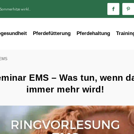
 Sommerhitze wirkl...
egesundheit
Pferdefütterung
Pferdehaltung
Trainin
EMS
eminar EMS – Was tun, wenn d
immer mehr wird!