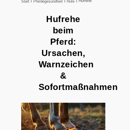
Hufrehe
Start
Pferdegesundheit
Hufe
Hufrehe
beim
Pferd:
Ursachen,
Warnzeichen
&
Sofortmaßnahmen