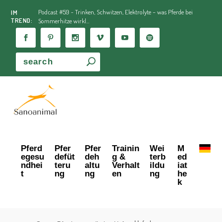
Podcast #59 - Trinken, Schwitzen, Elektrolyte – was Pferde bei
IM
TREND:
Sommerhitze wirkl...
Pferd
Pfer
Pfer
Trainin
Wei
M
egesu
defüt
deh
g &
terb
ed
ndhei
teru
altu
Verhalt
ildu
iat
t
ng
ng
en
ng
he
k