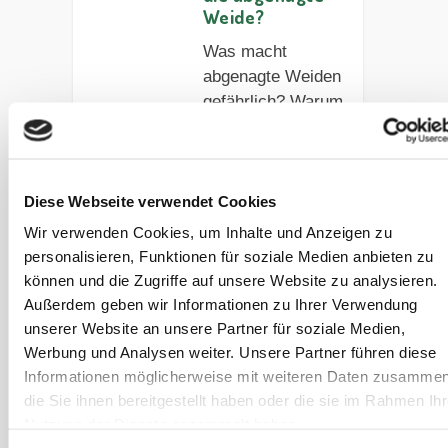
Weide?
Was macht
abgenagte Weiden
gefährlich? Warum
ist das für
hufrehegefährdete
Pferde heikel?
Diese Webseite verwendet Cookies
Das erklärt
Sanoanimal in
Wir verwenden Cookies, um Inhalte und Anzeigen zu
diesem Podcast.
personalisieren, Funktionen für soziale Medien anbieten zu
können und die Zugriffe auf unsere Website zu analysieren.
Artikel lesen
Außerdem geben wir Informationen zu Ihrer Verwendung
unserer Website an unsere Partner für soziale Medien,
Werbung und Analysen weiter. Unsere Partner führen diese
Factsheet:
Informationen möglicherweise mit weiteren Daten zusammen
Hufrehe
die Sie ihnen bereitgestellt haben oder die sie im Rahmen Ihr
Nutzung der Dienste gesammelt haben.
Erfahre mehr über