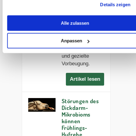
Hufrehe:
Details zeigen
Ursachen,
Anzeichen und
Alle zulassen
was im Ernstfall
zu tun ist.
Kompakt erklärt
Anpassen
für schnelle Hilfe
und gezielte
Vorbeugung.
Artikel lesen
Störungen des
Dickdarm-
Mikrobioms
können
Frühlings-
Hufrehe