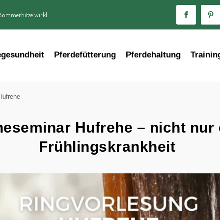
 Sommerhitze wirkl...
egesundheit
Pferdefütterung
Pferdehaltung
Trainin
Hufrehe
neseminar Hufrehe – nicht nur 
Frühlingskrankheit