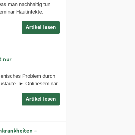
was man nachhaltig tun
eminar Hautinfekte.
Artikel lesen
t nur
gienisches Problem durch
usläufe. ► Onlineseminar
Artikel lesen
nkrankheiten –