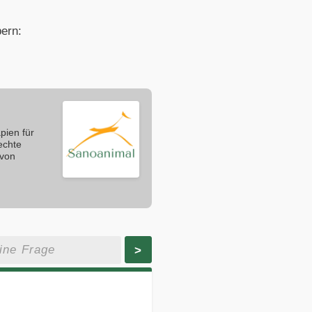
ern:
pien für
echte
 von
>