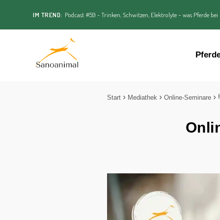
IM TREND:
Podcast #59 - Trinken, Schwitzen, Elektrolyte – was Pferde bei
Pferd
Start
Mediathek
Online-Seminare
Onli