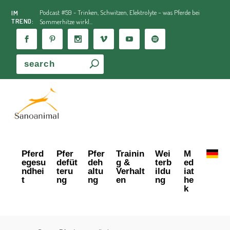
Podcast #59 - Trinken, Schwitzen, Elektrolyte – was Pferde bei
IM
TREND:
Sommerhitze wirkl...
Pferd
Pfer
Pfer
Trainin
Wei
M
egesu
defüt
deh
g &
terb
ed
ndhei
teru
altu
Verhalt
ildu
iat
t
ng
ng
en
ng
he
k