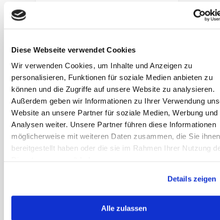
Jungpferde
artgerecht
füttern
Was gehört in die
Diese Webseite verwendet Cookies
artgerechte
Wir verwenden Cookies, um Inhalte und Anzeigen zu
Fütterung von
personalisieren, Funktionen für soziale Medien anbieten zu
Jährlingen und
können und die Zugriffe auf unsere Website zu analysieren.
Jungpferden?
Außerdem geben wir Informationen zu Ihrer Verwendung uns
Wann ist es
Website an unsere Partner für soziale Medien, Werbung und
sinnvoll etwas zu
Analysen weiter. Unsere Partner führen diese Informationen
ergänzen- und
möglicherweise mit weiteren Daten zusammen, die Sie ihne
was?
bereitgestellt haben oder die sie im Rahmen Ihrer Nutzung d
Dienste gesammelt haben.
Artikel lesen
Details zeigen
Eiweiß in der
Alle zulassen
Aufzuchtfütteru