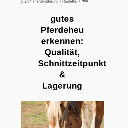
Heu
Start
Pferdefütterung
Raufutter
gutes
Pferdeheu
erkennen:
Qualität,
Schnittzeitpunkt
&
Lagerung