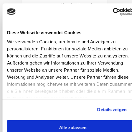
Abschwitzen des
Heus➔
Artikel lesen
Diese Webseite verwendet Cookies
Wir verwenden Cookies, um Inhalte und Anzeigen zu
Sanoanimal
personalisieren, Funktionen für soziale Medien anbieten zu
Podcast #41 –
können und die Zugriffe auf unsere Website zu analysieren.
Slowfeeder
Außerdem geben wir Informationen zu Ihrer Verwendung
unserer Website an unsere Partner für soziale Medien,
In diesem Podcast
Werbung und Analysen weiter. Unsere Partner führen diese
beschäftigen wir
Informationen möglicherweise mit weiteren Daten zusammen
uns damit, was
die Sie ihnen bereitgestellt haben oder die sie im Rahmen Ihr
Slowfeeder sind
Nutzung der Dienste gesammelt haben.
und welche sich
besser bzw.
Details zeigen
schlechter für
Pferde eignen.
Alle zulassen