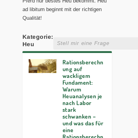
Pferd nur bestes Heu bekommt. Heu
ad libitum beginnt mit der richtigen
Qualität!
Kategorie:
Heu
Rationsberechn
ung auf
wackligem
Fundament:
Warum
Heuanalysen je
nach Labor
stark
schwanken –
und was das für
eine
Rationsberechn