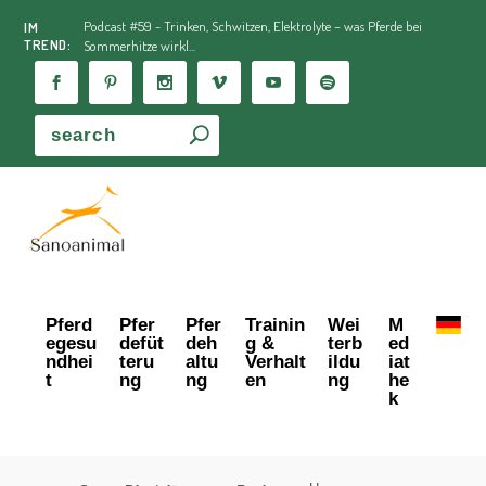
Podcast #59 - Trinken, Schwitzen, Elektrolyte – was Pferde bei
IM
TREND:
Sommerhitze wirkl...
Pferd
Pfer
Pfer
Trainin
Wei
M
egesu
defüt
deh
g &
terb
ed
ndhei
teru
altu
Verhalt
ildu
iat
t
ng
ng
en
ng
he
k