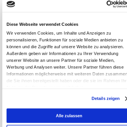
libitum
Was gibt es zu beachten?
Diese Webseite verwendet Cookies
02:11:00 Was tun bei
Wir verwenden Cookies, um Inhalte und Anzeigen zu
nährstoffarmem Heu? Reicht da ein
personalisieren, Funktionen für soziale Medien anbieten zu
Mineralfutter?
können und die Zugriffe auf unsere Website zu analysieren.
Außerdem geben wir Informationen zu Ihrer Verwendung
02:13:00 Schlusswort und die Frage
unserer Website an unsere Partner für soziale Medien,
„wie überzeuge ich anderer von Heu
Werbung und Analysen weiter. Unsere Partner führen diese
und davon, dass die Pferde es
Informationen möglicherweise mit weiteren Daten zusammen
die Sie ihnen bereitgestellt haben oder die sie im Rahmen Ihr
immer zur Verfügung haben?“
Nutzung der Dienste gesammelt haben.
Danke, für eure Fragen und euer
Details zeigen
Zuhören!
Alle zulassen