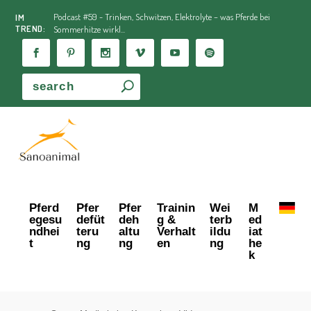
Podcast #59 - Trinken, Schwitzen, Elektrolyte – was Pferde bei
IM
TREND:
Sommerhitze wirkl...
Pferd
Pfer
Pfer
Trainin
Wei
M
egesu
defüt
deh
g &
terb
ed
ndhei
teru
altu
Verhalt
ildu
iat
t
ng
ng
en
ng
he
k