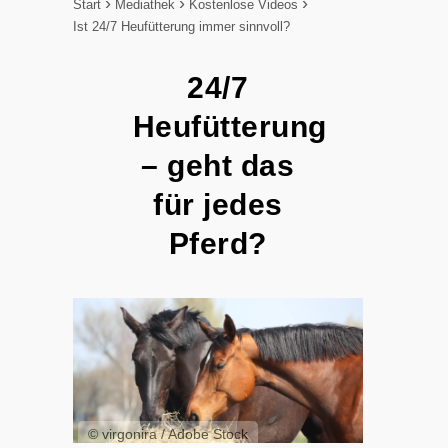
Start
Mediathek
Kostenlose Videos
Ist 24/7 Heufütterung immer sinnvoll?
24/7
Heufütterung
– geht das
für jedes
Pferd?
© virgonira / Adobe Stock