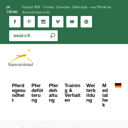
Podcast #59 - Trinken, Schwitzen, Elektrolyte – was Pferde bei
IM
TREND:
Sommerhitze wirkl...
Pferd
Pfer
Pfer
Trainin
Wei
M
egesu
defüt
deh
g &
terb
ed
ndhei
teru
altu
Verhalt
ildu
iat
t
ng
ng
en
ng
he
k