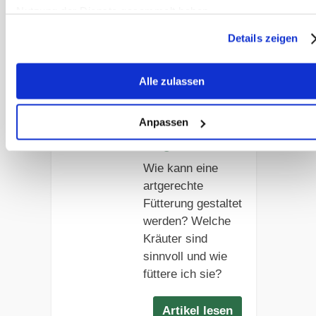
Video✓
Nutzung der Dienste gesammelt haben.
Details zeigen
Artikel lesen
Alle zulassen
Fütterungskonz
epte: Kräuter &
Anpassen
sonstiges im
Trog
Wie kann eine
artgerechte
Fütterung gestaltet
werden? Welche
Kräuter sind
sinnvoll und wie
füttere ich sie?
Artikel lesen