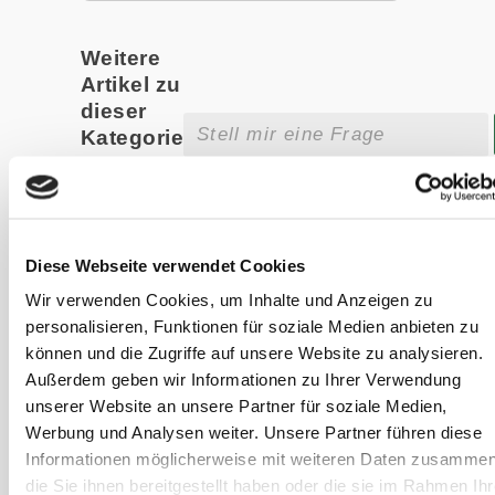
Weitere
Artikel zu
dieser
Kategorie
Organisches vs.
anorganisches
Selen
Diese Webseite verwendet Cookies
Alle Informationen
Wir verwenden Cookies, um Inhalte und Anzeigen zu
Rund um
personalisieren, Funktionen für soziale Medien anbieten zu
organisches und
können und die Zugriffe auf unsere Website zu analysieren.
anorganisches
Außerdem geben wir Informationen zu Ihrer Verwendung
Selen für Pferde
unserer Website an unsere Partner für soziale Medien,
► Erfahre jetzt
Werbung und Analysen weiter. Unsere Partner führen diese
mehr im
Informationen möglicherweise mit weiteren Daten zusammen
SANOANIMAL
die Sie ihnen bereitgestellt haben oder die sie im Rahmen Ihr