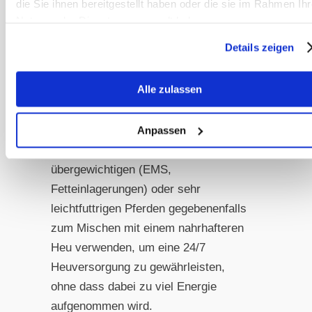
die Sie ihnen bereitgestellt haben oder die sie im Rahmen Ihr
nicht.
Nutzung der Dienste gesammelt haben.
Details zeigen
Ganz grob kann man sagen, dass der
ADF Gehalt (Cellulose und Lignin)
Alle zulassen
nicht über 45% sein sollte, da dieses
Heu dann einen deutlich zu geringen
Nährwert hat. Man kann solches Heu
Anpassen
jedoch gerade bei stark
übergewichtigen (EMS,
Fetteinlagerungen) oder sehr
leichtfuttrigen Pferden gegebenenfalls
zum Mischen mit einem nahrhafteren
Heu verwenden, um eine 24/7
Heuversorgung zu gewährleisten,
ohne dass dabei zu viel Energie
aufgenommen wird.