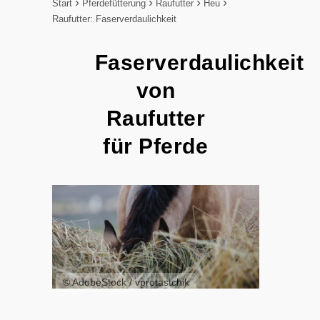
Start
Pferdefütterung
Raufutter
Heu
Raufutter: Faserverdaulichkeit
Faserverdaulichkeit
von
Raufutter
für Pferde
© AdobeStock / vprotastchik