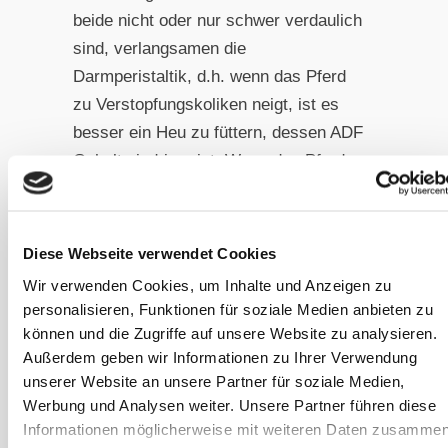
beide nicht oder nur schwer verdaulich
sind, verlangsamen die
Darmperistaltik, d.h. wenn das Pferd
zu Verstopfungskoliken neigt, ist es
besser ein Heu zu füttern, dessen ADF
Gehalt niedriger ist. Wenn das Pferd
eher zu Durchfall neigt, sollte der ADF
Gehalt höher sein.
Diese Webseite verwendet Cookies
Beim Kaninchen wurde das schon
Wir verwenden Cookies, um Inhalte und Anzeigen zu
sehr gut erforscht. Dort ist der ideale
personalisieren, Funktionen für soziale Medien anbieten zu
Faktor von verdaulicher Faser
können und die Zugriffe auf unsere Website zu analysieren.
(digestable Fibre, DF) zu ADF kleiner
Außerdem geben wir Informationen zu Ihrer Verwendung
unserer Website an unsere Partner für soziale Medien,
1,3. Ist der Faktor größer, bekommen
Werbung und Analysen weiter. Unsere Partner führen diese
Kaninchen Durchfall. Leider gibt es so
Informationen möglicherweise mit weiteren Daten zusammen
genaue Angaben für das Pferd noch