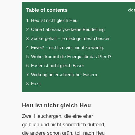
Table of contents
clo
1
Heu ist nicht gleich Heu
2
Ohne Laboranalyse keine Beurteilung
3
Zuckergehalt – je niedriger desto besser
4
Eiweiß – nicht zu viel, nicht zu wenig.
5
Woher kommt die Energie für das Pferd?
6
Faser ist nicht gleich Faser
7
Wirkung unterschiedlicher Fasern
8
Fazit
Heu ist nicht gleich Heu
Zwei Heuchargen, die eine eher
gelblich und nicht sonderlich duftend,
die andere schön grün, toll nach Heu