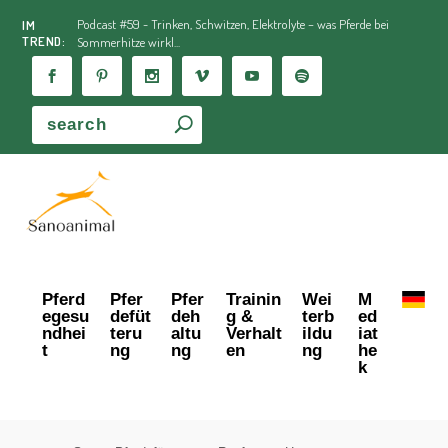
Podcast #59 - Trinken, Schwitzen, Elektrolyte – was Pferde bei
IM
TREND:
Sommerhitze wirkl...
Pferd
Pfer
Pfer
Trainin
Wei
M
egesu
defüt
deh
g &
terb
ed
ndhei
teru
altu
Verhalt
ildu
iat
t
ng
ng
en
ng
he
k