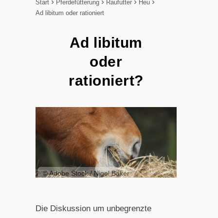
Start
Pferdefütterung
Raufutter
Heu
Ad libitum oder rationiert
Ad libitum
oder
rationiert?
© Adobe Stock / Nigel Baker
Die Diskussion um unbegrenzte