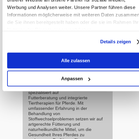
Werbung und Analysen weiter. Unsere Partner führen diese
seinem Pferd diese natürliche
Informationen möglicherweise mit weiteren Daten zusammen
Verhaltensweise ermöglicht, wird mit
die Sie ihnen bereitgestellt haben oder die sie im Rahmen Ihr
einem gesünderen, ausgeglicheneren
Nutzung der Dienste gesammelt haben.
und zufriedeneren Partner belohnt.
Details zeigen
Team
Alle zulassen
Sanoanimal
Wir sind ein
Anpassen
erfahrenes Team
von Therapeuten,
spezialisiert auf
Futterberatung und integrierte
Tiertherapien für Pferde. Mit
umfassender Erfahrung in der
Behandlung von
Stoffwechselproblemen setzen wir auf
artgerechte Fütterung und
naturheilkundliche Mittel, um die
Gesundheit Ihres Pferdes zu