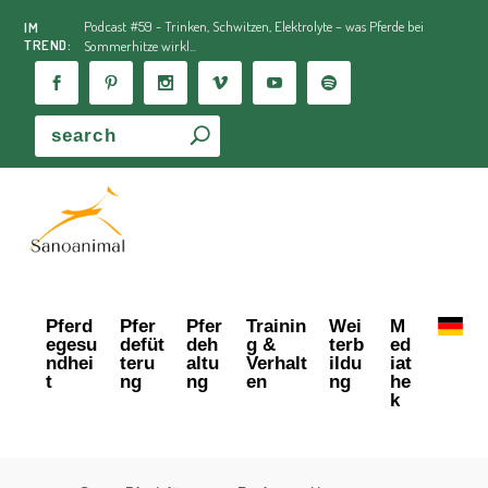
Podcast #59 - Trinken, Schwitzen, Elektrolyte – was Pferde bei
IM
TREND:
Sommerhitze wirkl...
Pferd
Pfer
Pfer
Trainin
Wei
M
egesu
defüt
deh
g &
terb
ed
ndhei
teru
altu
Verhalt
ildu
iat
t
ng
ng
en
ng
he
k