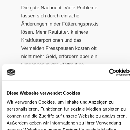
Die gute Nachricht: Viele Probleme
lassen sich durch einfache
Änderungen in der Fütterungspraxis
lösen. Mehr Raufutter, kleinere
Kraftfutterportionen und das
Vermeiden Fresspausen kosten oft
nicht mehr Geld, erfordern aber ein
Umdenken in der Stallroutine.
Letztendlich geht es darum, das Pferd
wieder als das zu sehen, was es ist:
Diese Webseite verwendet Cookies
einen Dauerfresser, der Glück und
Wir verwenden Cookies, um Inhalte und Anzeigen zu
Zufriedenheit vor allem durch
personalisieren, Funktionen für soziale Medien anbieten zu
kontinuierliche Beschäftigung mit
können und die Zugriffe auf unsere Website zu analysieren.
seinem Futter findet. Ein kauendes
Außerdem geben wir Informationen zu Ihrer Verwendung
Pferd ist ein glückliches Pferd! Wer
unserer Website an unsere Partner für soziale Medien,