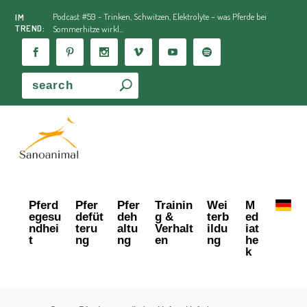
Podcast #59 - Trinken, Schwitzen, Elektrolyte – was Pferde bei
IM
TREND:
Sommerhitze wirkl...
Pferd
Pfer
Pfer
Trainin
Wei
M
egesu
defüt
deh
g &
terb
ed
ndhei
teru
altu
Verhalt
ildu
iat
t
ng
ng
en
ng
he
k