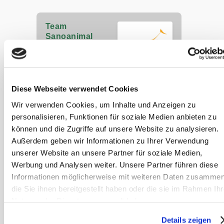
Team
Sanoanimal
Wir sind ein
erfahrenes Team
von Therapeuten,
spezialisiert auf
Futterberatung und integrierte
Diese Webseite verwendet Cookies
Tiertherapien für Pferde. Mit
Wir verwenden Cookies, um Inhalte und Anzeigen zu
umfassender Erfahrung in der
Behandlung von
personalisieren, Funktionen für soziale Medien anbieten zu
Stoffwechselproblemen setzen wir auf
können und die Zugriffe auf unsere Website zu analysieren.
artgerechte Fütterung und
naturheilkundliche Mittel, um die
Außerdem geben wir Informationen zu Ihrer Verwendung
Gesundheit Ihres Pferdes zu
unserer Website an unsere Partner für soziale Medien,
verbessern. Profitieren Sie von
Werbung und Analysen weiter. Unsere Partner führen diese
unserem Wissen für das Wohl Ihres
Pferdes.
Informationen möglicherweise mit weiteren Daten zusammen
sanoanimal.de
die Sie ihnen bereitgestellt haben oder die sie im Rahmen Ihr
Nutzung der Dienste gesammelt haben.
Details zeigen