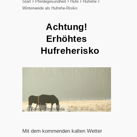
Start
Pferdegesundheit
Hufe
Hufrehe
Winterweide als Hufrehe-Risiko
Achtung!
Erhöhtes
Hufreherisko
© Adobe Stock/joda
Mit dem kommenden kalten Wetter