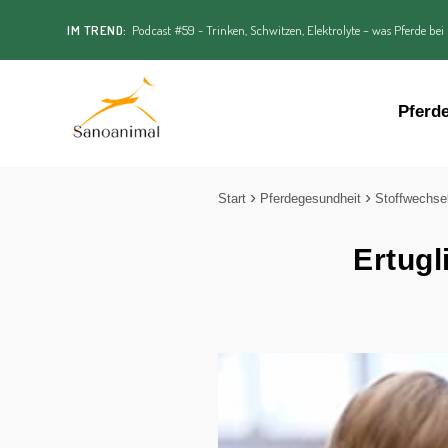
IM TREND:
Podcast #59 - Trinken, Schwitzen, Elektrolyte – was Pferde bei
Pferd
Start
Pferdegesundheit
Stoffwechse
Ertugl