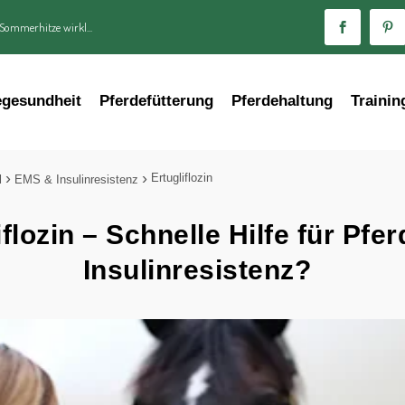
 Sommerhitze wirkl...
egesundheit
Pferdefütterung
Pferdehaltung
Trainin
Ertugliflozin
l
EMS & Insulinresistenz
iflozin – Schnelle Hilfe für Pfer
Insulinresistenz?