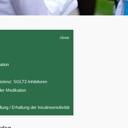
close
ation
istenz: SGLT2-Inhibitoren
er Medikation
g / Erhaltung der Insulinsensitivität
erden