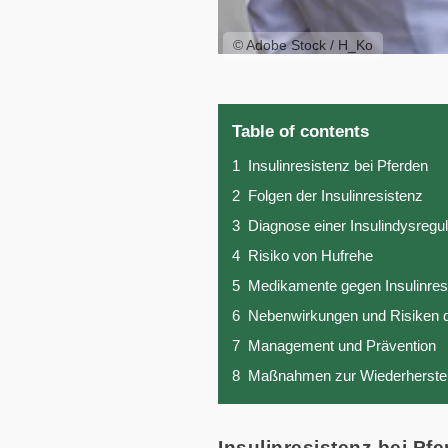
© Adobe Stock / H_Ko
Table of contents
1
Insulinresistenz bei Pferden
2
Folgen der Insulinresistenz
3
Diagnose einer Insulindysregul
4
Risiko von Hufrehe
5
Medikamente gegen Insulinres
6
Nebenwirkungen und Risiken d
7
Management und Prävention
8
Maßnahmen zur Wiederherstellun
Insulinresistenz bei Pf