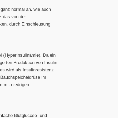
t ganz normal an, wie auch
nz das von der
enken, durch Einschleusung
l (Hyperinsulinämie). Da ein
igerten Produktion von Insulin
s wird als Insulinresistenz
r Bauchspeicheldrüse im
n mit niedrigen
infache Blutglucose- und