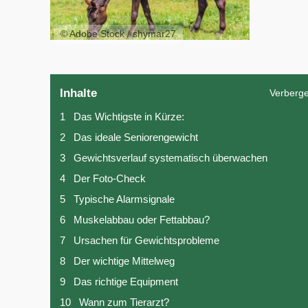
© Adobe Stock / shymar27
Inhalte
Verberg
1
Das Wichtigste in Kürze:
2
Das ideale Seniorengewicht
3
Gewichtsverlauf systematisch überwachen
4
Der Foto-Check
5
Typische Alarmsignale
6
Muskelabbau oder Fettabbau?
7
Ursachen für Gewichtsprobleme
8
Der wichtige Mittelweg
9
Das richtige Equipment
10
Wann zum Tierarzt?