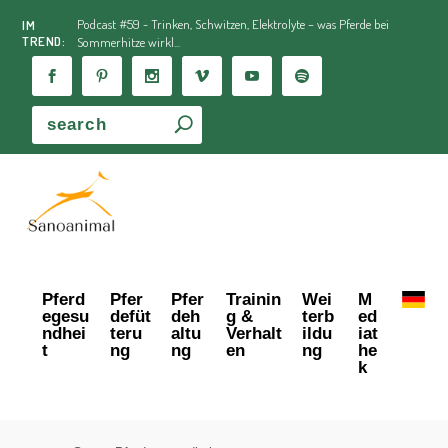
Podcast #59 - Trinken, Schwitzen, Elektrolyte – was Pferde bei
IM
TREND:
Sommerhitze wirkl...
Pferd
Pfer
Pfer
Trainin
Wei
M
egesu
defüt
deh
g &
terb
ed
ndhei
teru
altu
Verhalt
ildu
iat
t
ng
ng
en
ng
he
k