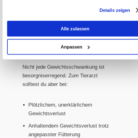
wertvolle Hilfe. Die Messung sollte
Details zeigen
immer an der gleichen Stelle erfolgen.
Ergänzend können auch Fotos von
Alle zulassen
typischen „Problemzonen“ wie
Rücken, Hals oder Kruppe helfen.
Anpassen
Wann zum Tierarzt?
Nicht jede Gewichtsschwankung ist
besorgniserregend. Zum Tierarzt
solltest du aber bei:
Plötzlichem, unerklärlichem
Gewichtsverlust
Anhaltendem Gewichtsverlust trotz
angepasster Fütterung