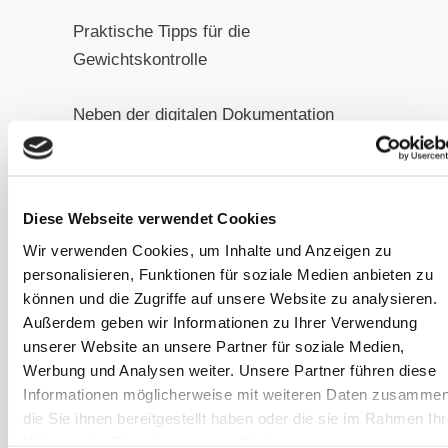
Praktische Tipps für die
Gewichtskontrolle
Neben der digitalen Dokumentation
gibt es einige Hands-on-Methoden:
Regelmäßiges Abtasten bestimmter
Diese Webseite verwendet Cookies
Körperstellen
Wir verwenden Cookies, um Inhalte und Anzeigen zu
personalisieren, Funktionen für soziale Medien anbieten zu
Beobachtung des Fressverhaltens
können und die Zugriffe auf unsere Website zu analysieren.
Kontrolle der Muskelspannung
Außerdem geben wir Informationen zu Ihrer Verwendung
unserer Website an unsere Partner für soziale Medien,
Bewegungsbeobachtung
Werbung und Analysen weiter. Unsere Partner führen diese
Informationen möglicherweise mit weiteren Daten zusammen
Das richtige Equipment
die Sie ihnen bereitgestellt haben oder die sie im Rahmen Ihr
Ein gutes Maßband ist ebenfalls eine
Nutzung der Dienste gesammelt haben.