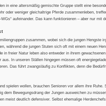
den in eine altersmäßig gemischte Gruppe stellt eine beson
r oder weniger gleichaltrige Pferde zusammenleben, treffen
-WGs“ aufeinander. Das kann funktionieren – aber nur mit 
kt
Familiengruppen zusammen, wobei sich die jungen Hengste i
ßen, während die jungen Stuten sich oft mit einem neuen H
de in freier Natur leben also entweder in ihrem gewachsene
r aus. In unseren Ställen hingegen müssen oft energiegelade
ren. Das führt zwangsläufig zu Konflikten, denn die Bedürfn
nd spielen wollen, brauchen Senioren vor allem ihre Ruhe. 
ndig dem Bewegungsdrang der Jungen ausweichen zu müssen
ten meist deutlich defensiver. Selbst ehemalige Herdenchef