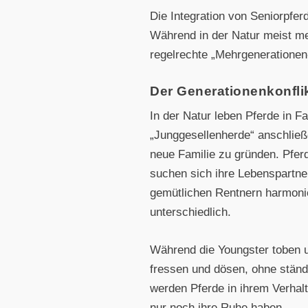
Die Integration von Seniorpfer
Während in der Natur meist meh
regelrechte „Mehrgenerationen
Der Generationenkonfli
In der Natur leben Pferde in 
„Junggesellenherde“ anschlie
neue Familie zu gründen. Pfer
suchen sich ihre Lebenspartne
gemütlichen Rentnern harmonie
unterschiedlich.
Während die Youngster toben u
fressen und dösen, ohne stä
werden Pferde in ihrem Verhal
nur noch ihre Ruhe haben.