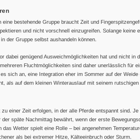
ren
in eine bestehende Gruppe braucht Zeit und Fingerspitzengefüh
ektieren und nicht vorschnell einzugreifen. Solange keine e
on in der Gruppe selbst aushandeln können.
nior dabei genügend Ausweichmöglichkeiten hat und nicht in 
ehreren Fluchtmöglichkeiten sind daher unerlässlich für ein
t es sich an, eine Integration eher im Sommer auf der Weide
t, als auf dem kleinen Winterauslauf mit seinem rutschige
t zu einer Zeit erfolgen, in der alle Pferde entspannt sind. J
 der späte Nachmittag bewährt, wenn der erste Bewegungsdra
h das Wetter spielt eine Rolle – bei angenehmen Temperatu
chener als bei extremer Hitze, Kälteeinbruch oder Sturm.