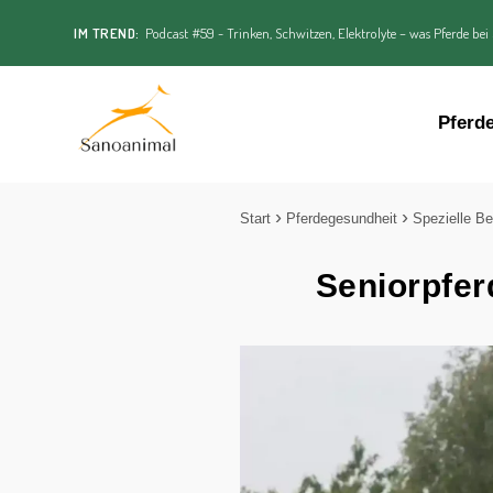
IM TREND:
Podcast #59 - Trinken, Schwitzen, Elektrolyte – was Pferde bei
Pferd
Start
Pferdegesundheit
Spezielle Be
Seniorpferd