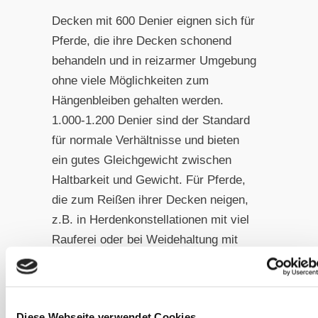
Decken mit 600 Denier eignen sich für
Pferde, die ihre Decken schonend
behandeln und in reizarmer Umgebung
ohne viele Möglichkeiten zum
Hängenbleiben gehalten werden.
1.000-1.200 Denier sind der Standard
für normale Verhältnisse und bieten
ein gutes Gleichgewicht zwischen
Haltbarkeit und Gewicht. Für Pferde,
die zum Reißen ihrer Decken neigen,
z.B. in Herdenkonstellationen mit viel
Rauferei oder bei Weidehaltung mit
vielen Möglichkeiten, irgendwo
hängenzubleiben, empfehlen sich
1.200-1.680 Denier oder Ripstop-
Diese Webseite verwendet Cookies