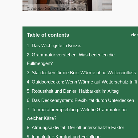
© Adobe Stock / vprotastchik
Table of contents
clo
1
Das Wichtigste in Kürze:
2
Grammatur verstehen: Was bedeuten die
Füllmengen?
3
Stalldecken für die Box: Wärme ohne Wettereinfluss
4
Outdoordecken: Wenn Wärme auf Wetterschutz trifft
5
Robustheit und Denier: Haltbarkeit im Alltag
6
Das Deckensystem: Flexibilität durch Unterdecken
7
Temperaturempfehlung: Welche Grammatur bei
welcher Kälte?
8
Atmungsaktivität: Der oft unterschätzte Faktor
9
Innenfutter: Komfort und Fellpflege