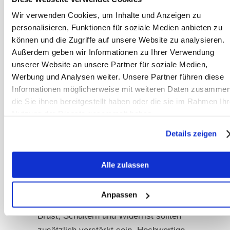
Gewebe mit zusätzlicher Verstärkung.
Wir verwenden Cookies, um Inhalte und Anzeigen zu
personalisieren, Funktionen für soziale Medien anbieten zu
Ripstop-Gewebe haben eine spezielle
können und die Zugriffe auf unsere Website zu analysieren.
Struktur mit eingearbeiteten dickeren
Außerdem geben wir Informationen zu Ihrer Verwendung
Fäden in einem Kästchenmuster. Reißt
unserer Website an unsere Partner für soziale Medien,
das Material ein, stoppt der Riss
Werbung und Analysen weiter. Unsere Partner führen diese
automatisch am nächsten dicken
Informationen möglicherweise mit weiteren Daten zusammen
Faden und kann sich nicht weiter
die Sie ihnen bereitgestellt haben oder die sie im Rahmen Ihr
Nutzung der Dienste gesammelt haben.
ausbreiten. Diese Eigenschaft kann
die Lebensdauer einer Decke
Details zeigen
erheblich verlängern, da kleine
Beschädigungen nicht sofort zum
Alle zulassen
Totalverlust führen.
Anpassen
Besonders beanspruchte Bereiche wie
Brust, Schultern und Widerrist sollten