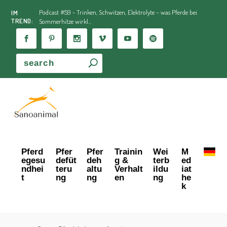
Podcast #59 - Trinken, Schwitzen, Elektrolyte – was Pferde bei
IM
TREND:
Sommerhitze wirkl...
Pferd
Pfer
Pfer
Trainin
Wei
M
egesu
defüt
deh
g &
terb
ed
ndhei
teru
altu
Verhalt
ildu
iat
t
ng
ng
en
ng
he
k