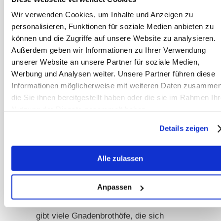
derzeitigen Pferd? Oder gibt es nicht
Wir verwenden Cookies, um Inhalte und Anzeigen zu
doch den einen oder anderen Fehlkauf
personalisieren, Funktionen für soziale Medien anbieten zu
oder die diversen Decken vom letzten
können und die Zugriffe auf unsere Website zu analysieren.
Außerdem geben wir Informationen zu Ihrer Verwendung
Pferd, die ja vielleicht irgendwann
unserer Website an unsere Partner für soziale Medien,
noch einmal einem zukünftigen Pferd
Werbung und Analysen weiter. Unsere Partner führen diese
passen könnten? Diese Decken
Informationen möglicherweise mit weiteren Daten zusammen
aufzuheben ist ungefähr so, wie die
die Sie ihnen bereitgestellt haben oder die sie im Rahmen Ihr
Kleider seiner Jugend aufzuheben,
Nutzung der Dienste gesammelt haben.
weil man vielleicht irgendwann mal
Details zeigen
wieder reinpasst. Das mag ja sein,
aber spätestens dann sind sie so aus
Alle zulassen
der Mode, dass man doch lieber was
Neues kauft.
Anpassen
Genau so ist es mit Pferdedecken. Es
gibt viele Gnadenbrothöfe, die sich