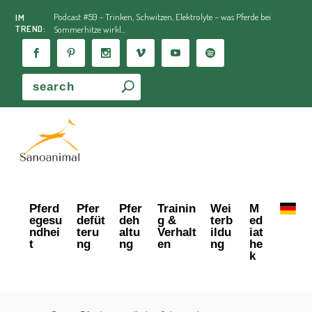
Podcast #59 - Trinken, Schwitzen, Elektrolyte – was Pferde bei
IM
TREND:
Sommerhitze wirkl...
Pferd
Pfer
Pfer
Trainin
Wei
M
egesu
defüt
deh
g &
terb
ed
ndhei
teru
altu
Verhalt
ildu
iat
t
ng
ng
en
ng
he
k