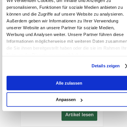
Wir verwenden Cookies, um Inhalte und Anzeigen zu
Schwitzen,
personalisieren, Funktionen für soziale Medien anbieten zu
Elektrolyte –
was Pferde bei
können und die Zugriffe auf unsere Website zu analysieren.
Sommerhitze
Außerdem geben wir Informationen zu Ihrer Verwendung
wirklich
unserer Website an unsere Partner für soziale Medien,
brauchen
Werbung und Analysen weiter. Unsere Partner führen diese
Informationen möglicherweise mit weiteren Daten zusammen
Wann braucht ein
die Sie ihnen bereitgestellt haben oder die sie im Rahmen Ihr
Pferd Elektrolyte?
Nutzung der Dienste gesammelt haben.
Dr. Christina Fritz
erklärt, welche
Details zeigen
Pferde davon
profitieren und
Alle zulassen
warum pauschale
Empfehlungen oft
Anpassen
irreführend sind.
Artikel lesen