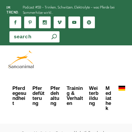
Podcast #59 - Trinken, Schwitzen, Elektrolyte – was Pferde bei
IM
TREND:
Sommerhitze wirkl...
Pferd
Pfer
Pfer
Trainin
Wei
M
egesu
defüt
deh
g &
terb
ed
ndhei
teru
altu
Verhalt
ildu
iat
t
ng
ng
en
ng
he
k