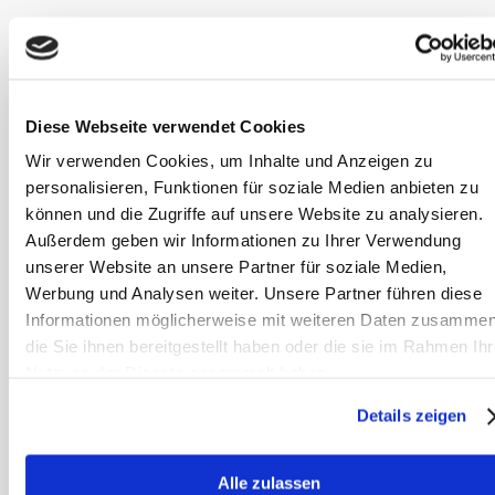
Team
Sanoanimal
Diese Webseite verwendet Cookies
Wir sind ein
Wir verwenden Cookies, um Inhalte und Anzeigen zu
erfahrenes Team
von Therapeuten,
personalisieren, Funktionen für soziale Medien anbieten zu
spezialisiert auf
können und die Zugriffe auf unsere Website zu analysieren.
Futterberatung und integrierte
Tiertherapien für Pferde. Mit
Außerdem geben wir Informationen zu Ihrer Verwendung
umfassender Erfahrung in der
unserer Website an unsere Partner für soziale Medien,
Behandlung von
Werbung und Analysen weiter. Unsere Partner führen diese
Stoffwechselproblemen setzen wir auf
artgerechte Fütterung und
Informationen möglicherweise mit weiteren Daten zusammen
naturheilkundliche Mittel, um die
die Sie ihnen bereitgestellt haben oder die sie im Rahmen Ihr
Gesundheit Ihres Pferdes zu
verbessern. Profitieren Sie von
Nutzung der Dienste gesammelt haben.
unserem Wissen für das Wohl Ihres
Pferdes.
Details zeigen
sanoanimal.de
Alle zulassen