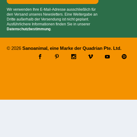
Wir verwenden Ihre E-Mail-Adresse ausschließlich für
den Versand unseres Newsletters. Eine Weitergabe an
Dritte außerhalb der Versendung ist nicht geplant.
Ausführlichere Informationen finden Sie in unserer
Datenschutzbestimmung
.
© 2026
Sanoanimal, eine Marke der Quadrian Pte. Ltd.