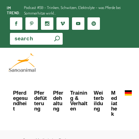
Podcast #59 - Trinken, Schwitzen, Elektrolyte – was Pferde bei
IM
TREND:
Sommerhitze wirkl...
Pferd
Pfer
Pfer
Trainin
Wei
M
egesu
defüt
deh
g &
terb
ed
ndhei
teru
altu
Verhalt
ildu
iat
t
ng
ng
en
ng
he
k