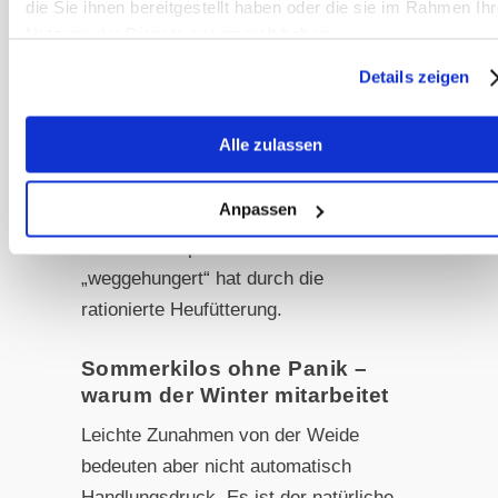
die Sie ihnen bereitgestellt haben oder die sie im Rahmen Ihr
geworden sind als weniger, hat man
Nutzung der Dienste gesammelt haben.
häufig mit Übergewicht durch
Details zeigen
Lympheinlagerungen zu tun. Bringt
man hier den Stoffwechsel in Ordnung,
Alle zulassen
sind viele Besitzer geschockt, wie
wenig Pferd eigentlich unter all der
Anpassen
Lymphe zum Vorschein kommt – weil
man die komplette Muskulatur
„weggehungert“ hat durch die
rationierte Heufütterung.
Sommerkilos ohne Panik –
warum der Winter mitarbeitet
Leichte Zunahmen von der Weide
bedeuten aber nicht automatisch
Handlungsdruck. Es ist der natürliche