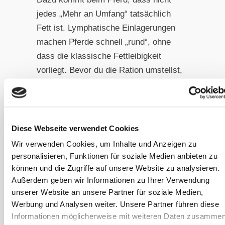
jedes „Mehr an Umfang“ tatsächlich
Fett ist. Lymphatische Einlagerungen
machen Pferde schnell „rund“, ohne
dass die klassische Fettleibigkeit
vorliegt. Bevor du die Ration umstellst,
checke den Status deines Pferdes mit
der kostenlosen Sanoanimal App.
Denn wenn das Pferd lymphatisch ist,
dann muss man therapeutisch etwas
Diese Webseite verwendet Cookies
anders rangehen als bei einem Pferd,
Wir verwenden Cookies, um Inhalte und Anzeigen zu
das Fett eingelagert hat.
personalisieren, Funktionen für soziale Medien anbieten zu
können und die Zugriffe auf unsere Website zu analysieren.
Außerdem geben wir Informationen zu Ihrer Verwendung
Insbesondere Pferde, bei denen man
unserer Website an unsere Partner für soziale Medien,
schon in der Vergangenheit
Werbung und Analysen weiter. Unsere Partner führen diese
„Reduktionsdiäten“ versucht hat und
Informationen möglicherweise mit weiteren Daten zusammen
die davon scheinbar eher noch mehr