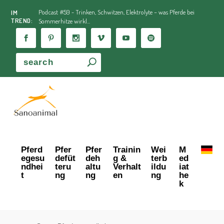
Podcast #59 - Trinken, Schwitzen, Elektrolyte – was Pferde bei
IM
TREND:
Sommerhitze wirkl...
Pferd
Pfer
Pfer
Trainin
Wei
M
egesu
defüt
deh
g &
terb
ed
ndhei
teru
altu
Verhalt
ildu
iat
t
ng
ng
en
ng
he
k