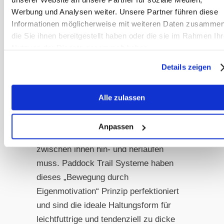
auch zu mehr Bewegung an. Wer die
Werbung und Analysen weiter. Unsere Partner führen diese
Futterplätze so verteilt, dass Pferde
Informationen möglicherweise mit weiteren Daten zusammen
die Sie ihnen bereitgestellt haben oder die sie im Rahmen Ihr
regelmäßig ein paar Meter gehen
Nutzung der Dienste gesammelt haben.
müssen, erzielt gleichzeitig einen
kleinen Trainingseffekt. In Offenställen
Details zeigen
kann das bedeuten, Futterstationen an
verschiedenen Enden des Auslaufs zu
Alle zulassen
platzieren oder die Heuraufe maximal
weit entfernt von Wasser und
Anpassen
Schlafplatz, sodass das Pferd
zwischen ihnen hin- und herlaufen
muss. Paddock Trail Systeme haben
dieses „Bewegung durch
Eigenmotivation“ Prinzip perfektioniert
und sind die ideale Haltungsform für
leichtfuttrige und tendenziell zu dicke