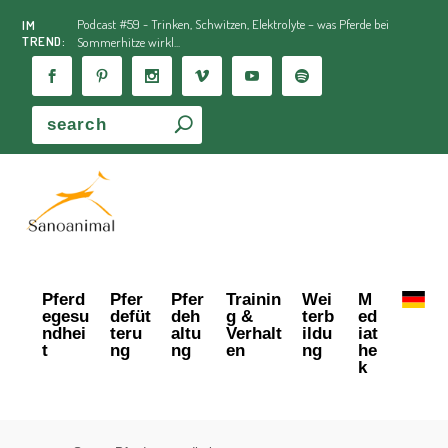
Podcast #59 - Trinken, Schwitzen, Elektrolyte – was Pferde bei
IM
TREND:
Sommerhitze wirkl...
Pferd
Pfer
Pfer
Trainin
Wei
M
egesu
defüt
deh
g &
terb
ed
ndhei
teru
altu
Verhalt
ildu
iat
t
ng
ng
en
ng
he
k