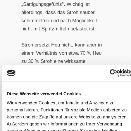
„Sättigungsgefühls“. Wichtig ist
allerdings, dass das Stroh sauber,
schimmelfrei und nach Möglichkeit
nicht mit Spritzmitteln belastet ist.
Stroh ersetzt Heu nicht, kann aber in
einem Verhältnis von etwa 70 % Heu
zu 30 % Stroh eine wirksame
Unterstützung sein – besonders für
leichtfuttrige Pferde, die dennoch rund
um die Uhr Zugang zu Raufutter haben
Diese Webseite verwendet Cookies
und trotzdem abnehmen oder nicht
zunehmen sollen.
Wir verwenden Cookies, um Inhalte und Anzeigen zu
personalisieren, Funktionen für soziale Medien anbieten zu
können und die Zugriffe auf unsere Website zu analysieren.
Bewegung als Nebeneffekt
Außerdem geben wir Informationen zu Ihrer Verwendung
Richtig eingesetzt, regen Slowfeeder
unserer Website an unsere Partner für soziale Medien,