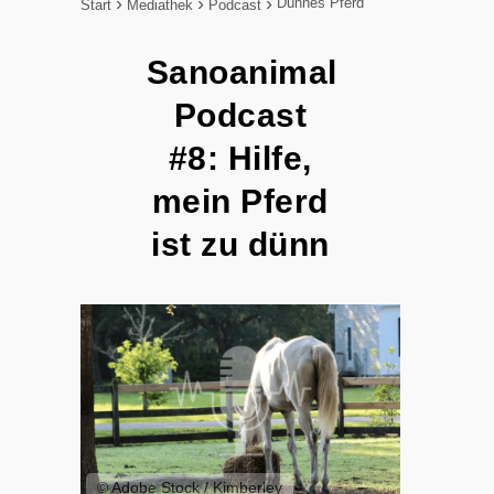
Dünnes Pferd
Start
Mediathek
Podcast
Sanoanimal
Podcast
#8: Hilfe,
mein Pferd
ist zu dünn
© Adobe Stock / Kimberley