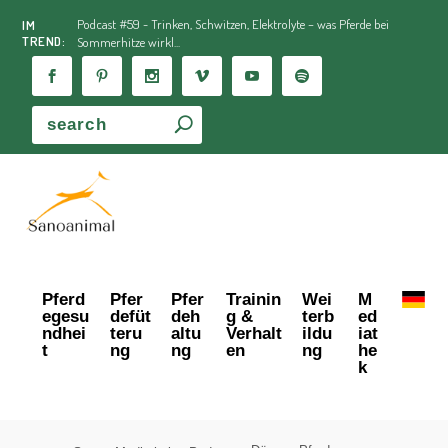
Podcast #59 - Trinken, Schwitzen, Elektrolyte – was Pferde bei
IM
TREND:
Sommerhitze wirkl...
Pferd
Pfer
Pfer
Trainin
Wei
M
egesu
defüt
deh
g &
terb
ed
ndhei
teru
altu
Verhalt
ildu
iat
t
ng
ng
en
ng
he
k