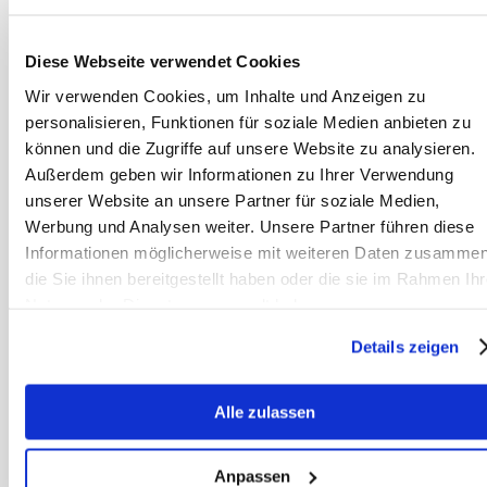
Mehr zu diesem Thema:
Diese Webseite verwendet Cookies
Wir verwenden Cookies, um Inhalte und Anzeigen zu
Dünne Pferde durch den Winter
personalisieren, Funktionen für soziale Medien anbieten zu
bringen
können und die Zugriffe auf unsere Website zu analysieren.
Außerdem geben wir Informationen zu Ihrer Verwendung
Geballtes Wissen #17 Alte Pferde
unserer Website an unsere Partner für soziale Medien,
wie halte ich mein schwerfuttriges
Werbung und Analysen weiter. Unsere Partner führen diese
Pferd über den Winter im Gewicht?
Informationen möglicherweise mit weiteren Daten zusammen
die Sie ihnen bereitgestellt haben oder die sie im Rahmen Ihr
Nutzung der Dienste gesammelt haben.
Details zeigen
Team
Sanoanimal
Alle zulassen
Wir sind ein
erfahrenes Team
von Therapeuten,
Anpassen