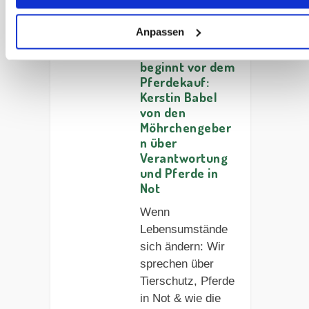
Expertentalk
Anpassen
#20 –
Tierschutz
beginnt vor dem
Pferdekauf:
Kerstin Babel
von den
Möhrchengeber
n über
Verantwortung
und Pferde in
Not
Wenn
Lebensumstände
sich ändern: Wir
sprechen über
Tierschutz, Pferde
in Not & wie die