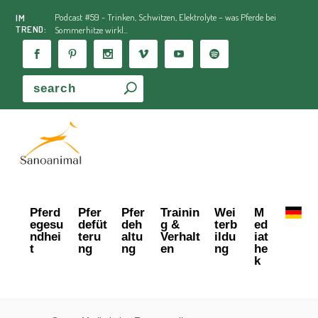
Podcast #59 - Trinken, Schwitzen, Elektrolyte – was Pferde bei
IM
TREND:
Sommerhitze wirkl...
Pferd
Pfer
Pfer
Trainin
Wei
M
egesu
defüt
deh
g &
terb
ed
ndhei
teru
altu
Verhalt
ildu
iat
t
ng
ng
en
ng
he
k