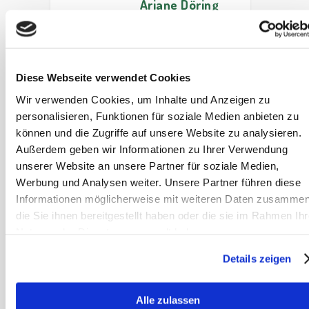
Ariane Döring
über blinde,
taube und
traumatisierte
Pferde
Diese Webseite verwendet Cookies
Was können wir
Wir verwenden Cookies, um Inhalte und Anzeigen zu
von besonderen
personalisieren, Funktionen für soziale Medien anbieten zu
Pferden über
können und die Zugriffe auf unsere Website zu analysieren.
Vertrauen &
Außerdem geben wir Informationen zu Ihrer Verwendung
Kommunikation
unserer Website an unsere Partner für soziale Medien,
lernen? Ariane
Werbung und Analysen weiter. Unsere Partner führen diese
Dörings über eine
Informationen möglicherweise mit weiteren Daten zusammen
Beziehung, die
die Sie ihnen bereitgestellt haben oder die sie im Rahmen Ihr
weit über Worte
Nutzung der Dienste gesammelt haben.
hinausgeht.
Details zeigen
Artikel lesen
Alle zulassen