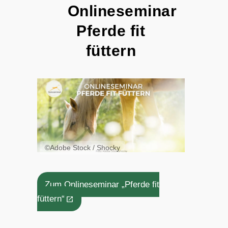
Onlineseminar
Pferde fit
füttern
©️Adobe Stock / Shocky
Zum Onlineseminar „Pferde fit
füttern“