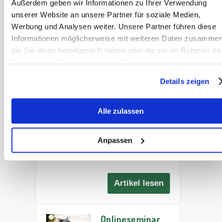
Kategorie
Außerdem geben wir Informationen zu Ihrer Verwendung
unserer Website an unsere Partner für soziale Medien,
Werbung und Analysen weiter. Unsere Partner führen diese
Onlineseminar
Informationen möglicherweise mit weiteren Daten zusammen
Pferde fit
die Sie ihnen bereitgestellt haben oder die sie im Rahmen Ihr
füttern
Nutzung der Dienste gesammelt haben.
Onlineseminar
Details zeigen
Pferde fit füttern ✓
Erweitere dein
Wissen im
Alle zulassen
Bereich der
Pferdefütterung. ➨
Anpassen
Jetzt informieren
und teilnehmen.
Artikel lesen
Onlineseminar