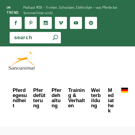
Podcast #59 - Trinken, Schwitzen, Elektrolyte – was Pferde bei
IM
TREND:
Sommerhitze wirkl...
Pferd
Pfer
Pfer
Trainin
Wei
M
egesu
defüt
deh
g &
terb
ed
ndhei
teru
altu
Verhalt
ildu
iat
t
ng
ng
en
ng
he
k