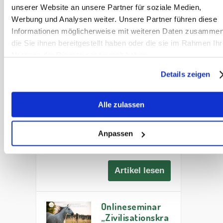
unserer Website an unsere Partner für soziale Medien,
Onlineseminar
Werbung und Analysen weiter. Unsere Partner führen diese
Pferde fit
Informationen möglicherweise mit weiteren Daten zusammen
füttern
die Sie ihnen bereitgestellt haben oder die sie im Rahmen Ihr
Nutzung der Dienste gesammelt haben.
Onlineseminar
Pferde fit füttern ✓
Details zeigen
Erweitere dein
Wissen im
Alle zulassen
Bereich der
Pferdefütterung. ➨
Jetzt informieren
Anpassen
und teilnehmen.
Artikel lesen
Onlineseminar
„Zivilisationskra