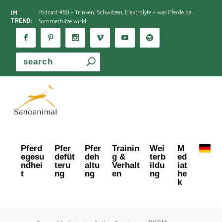
Podcast #59 - Trinken, Schwitzen, Elektrolyte – was Pferde bei
IM
TREND:
Sommerhitze wirkl...
Pferd
Pfer
Pfer
Trainin
Wei
M
egesu
defüt
deh
g &
terb
ed
ndhei
teru
altu
Verhalt
ildu
iat
t
ng
ng
en
ng
he
k