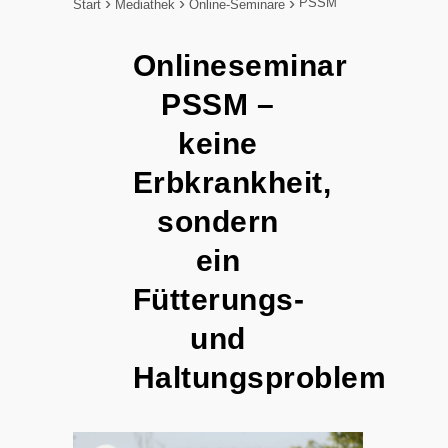
PSSM
Start
Mediathek
Online-Seminare
Onlineseminar
PSSM –
keine
Erbkrankheit,
sondern
ein
Fütterungs-
und
Haltungsproblem