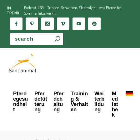
Podcast #59 - Trinken, Schwitzen, Elektrolyte – was Pferde bei
IM
TREND:
Sommerhitze wirkl...
Pferd
Pfer
Pfer
Trainin
Wei
M
egesu
defüt
deh
g &
terb
ed
ndhei
teru
altu
Verhalt
ildu
iat
t
ng
ng
en
ng
he
k