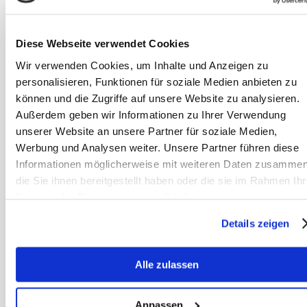
Pferde fit füttern ✓
Erweitere dein
Diese Webseite verwendet Cookies
Wissen im
Wir verwenden Cookies, um Inhalte und Anzeigen zu
Bereich der
personalisieren, Funktionen für soziale Medien anbieten zu
Pferdefütterung. ➨
können und die Zugriffe auf unsere Website zu analysieren.
Jetzt informieren
Außerdem geben wir Informationen zu Ihrer Verwendung
und teilnehmen.
unserer Website an unsere Partner für soziale Medien,
Werbung und Analysen weiter. Unsere Partner führen diese
Artikel lesen
Informationen möglicherweise mit weiteren Daten zusammen
die Sie ihnen bereitgestellt haben oder die sie im Rahmen Ihr
Nutzung der Dienste gesammelt haben.
Onlineseminar
„Zivilisationskra
Details zeigen
nkheiten des
Pferdes“
Alle zulassen
Onlineseminar
Zivilisationskrankh
Anpassen
eiten ✓ Erweitere