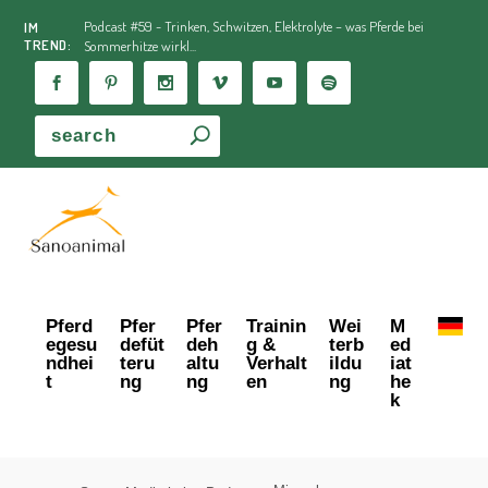
Podcast #59 - Trinken, Schwitzen, Elektrolyte – was Pferde bei
IM
TREND:
Sommerhitze wirkl...
Pferd
Pfer
Pfer
Trainin
Wei
M
egesu
defüt
deh
g &
terb
ed
ndhei
teru
altu
Verhalt
ildu
iat
t
ng
ng
en
ng
he
k