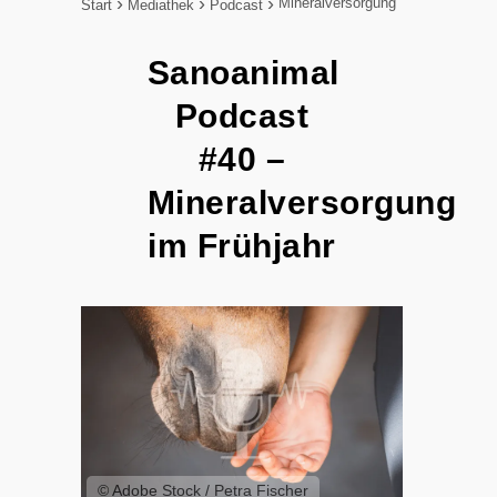
Mineralversorgung
Start
Mediathek
Podcast
Sanoanimal
Podcast
#40 –
Mineralversorgung
im Frühjahr
©️ Adobe Stock / Petra Fischer