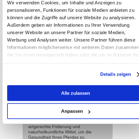
Wir verwenden Cookies, um Inhalte und Anzeigen zu
personalisieren, Funktionen für soziale Medien anbieten zu
Fütterungskonzept: Mineralfutter
können und die Zugriffe auf unsere Website zu analysieren.
Podcast #10 Braucht mein Pferd
Außerdem geben wir Informationen zu Ihrer Verwendung
Vitamine zugefüttert?
unserer Website an unsere Partner für soziale Medien,
Werbung und Analysen weiter. Unsere Partner führen diese
Informationen möglicherweise mit weiteren Daten zusammen
die Sie ihnen bereitgestellt haben oder die sie im Rahmen Ihr
Team
Nutzung der Dienste gesammelt haben.
Sanoanimal
Details zeigen
Wir sind ein
erfahrenes Team
von Therapeuten,
Alle zulassen
spezialisiert auf
Futterberatung und integrierte
Tiertherapien für Pferde. Mit
umfassender Erfahrung in der
Anpassen
Behandlung von
Stoffwechselproblemen setzen wir auf
artgerechte Fütterung und
naturheilkundliche Mittel, um die
Gesundheit Ihres Pferdes zu