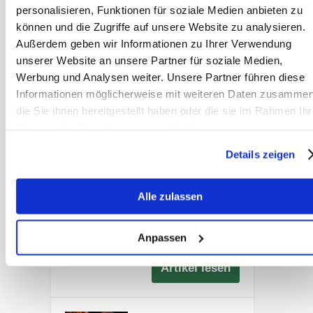
Elektrolyte –
personalisieren, Funktionen für soziale Medien anbieten zu
was Pferde bei
können und die Zugriffe auf unsere Website zu analysieren.
Sommerhitze
Außerdem geben wir Informationen zu Ihrer Verwendung
wirklich
unserer Website an unsere Partner für soziale Medien,
brauchen
Werbung und Analysen weiter. Unsere Partner führen diese
Wann braucht ein
Informationen möglicherweise mit weiteren Daten zusammen
Pferd Elektrolyte?
die Sie ihnen bereitgestellt haben oder die sie im Rahmen Ihr
Dr. Christina Fritz
Nutzung der Dienste gesammelt haben.
erklärt, welche
Details zeigen
Pferde davon
profitieren und
warum pauschale
Alle zulassen
Empfehlungen oft
irreführend sind.
Anpassen
Artikel lesen