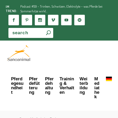
Podcast #59 - Trinken, Schwitzen, Elektrolyte – was Pferde bei
IM
TREND:
Sommerhitze wirkl...
Pferd
Pfer
Pfer
Trainin
Wei
M
egesu
defüt
deh
g &
terb
ed
ndhei
teru
altu
Verhalt
ildu
iat
t
ng
ng
en
ng
he
k