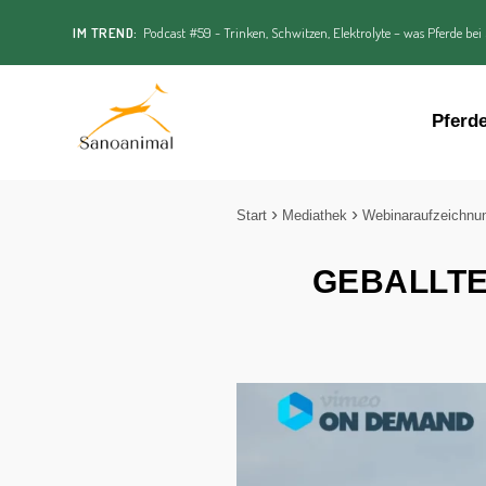
IM TREND:
Podcast #59 - Trinken, Schwitzen, Elektrolyte – was Pferde bei
Pferd
Start
Mediathek
Webinaraufzeichnu
GEBALLTES