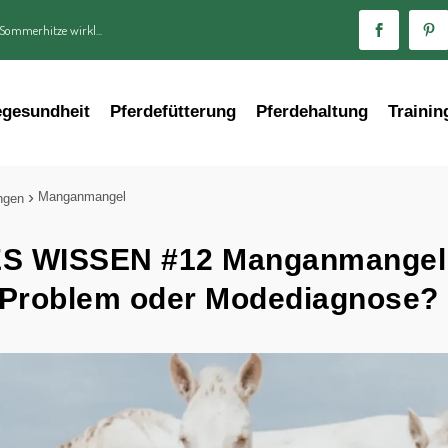
 Sommerhitze wirkl...
egesundheit
Pferdefütterung
Pferdehaltung
Trainin
Manganmangel
ngen
 WISSEN #12 Manganmangel:
Problem oder Modediagnose?