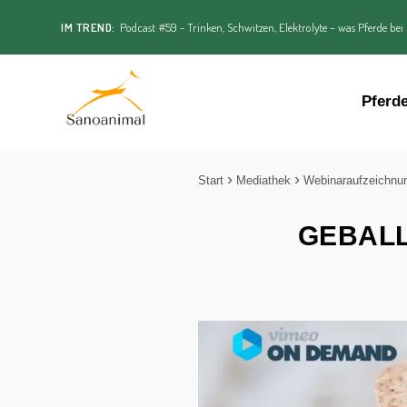
IM TREND:
Podcast #59 - Trinken, Schwitzen, Elektrolyte – was Pferde bei
Pferd
Start
Mediathek
Webinaraufzeichnu
GEBALLT