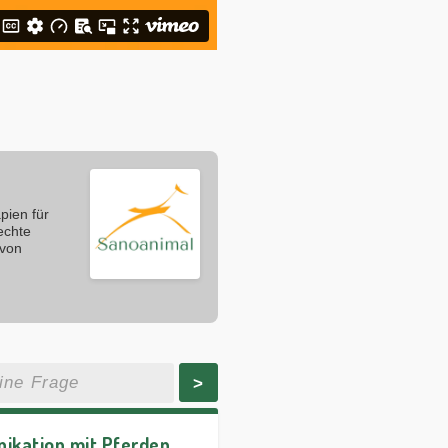
pien für
echte
 von
>
kation mit Pferden