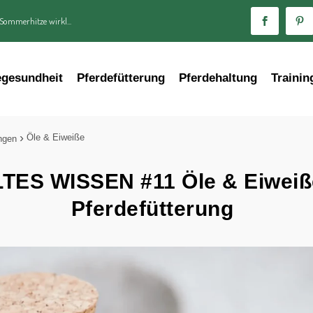
 Sommerhitze wirkl...
egesundheit
Pferdefütterung
Pferdehaltung
Trainin
Öle & Eiweiße
ngen
ES WISSEN #11 Öle & Eiweiße
Pferdefütterung