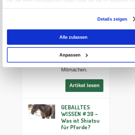
ion mit Pferden
Nutzung der Dienste gesammelt haben.
Erfahre in Karina
Details zeigen
Heuzeroths
Vortrag, was
Alle zulassen
Tierkommunikatio
n mit Pferden
bedeutet – mit
Anpassen
Meditation zum
Mitmachen.
Artikel lesen
GEBALLTES
WISSEN #39 –
Was ist Shiatsu
für Pferde?