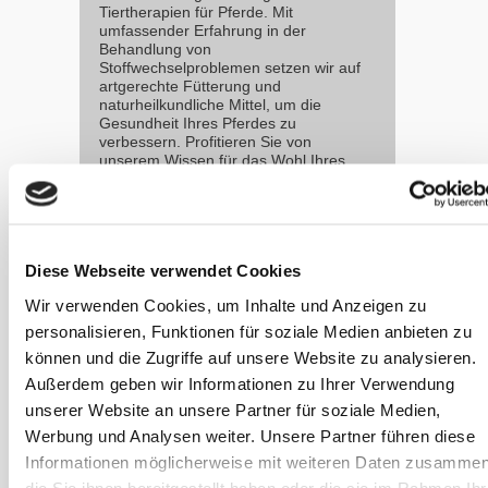
Tiertherapien für Pferde. Mit
umfassender Erfahrung in der
Behandlung von
Stoffwechselproblemen setzen wir auf
artgerechte Fütterung und
naturheilkundliche Mittel, um die
Gesundheit Ihres Pferdes zu
verbessern. Profitieren Sie von
unserem Wissen für das Wohl Ihres
Pferdes.
sanoanimal.de
Diese Webseite verwendet Cookies
Weitere
Wir verwenden Cookies, um Inhalte und Anzeigen zu
Artikel zu
personalisieren, Funktionen für soziale Medien anbieten zu
dieser
können und die Zugriffe auf unsere Website zu analysieren.
Kategorie
Außerdem geben wir Informationen zu Ihrer Verwendung
unserer Website an unsere Partner für soziale Medien,
Werbung und Analysen weiter. Unsere Partner führen diese
GEBALLTES
WISSEN #41
Informationen möglicherweise mit weiteren Daten zusammen
Tierkommunikat
die Sie ihnen bereitgestellt haben oder die sie im Rahmen Ihr