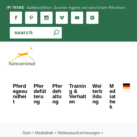
IM TREND:
Stalldesinfektion: Zwischen Hygiene und natürlichem Mikrobiom
Pferd
Pfer
Pfer
Trainin
Wei
M
egesu
defüt
deh
g &
terb
ed
ndhei
teru
altu
Verhalt
ildu
iat
t
ng
ng
en
ng
he
k
Start
Mediathek
Webinaraufzeichnungen