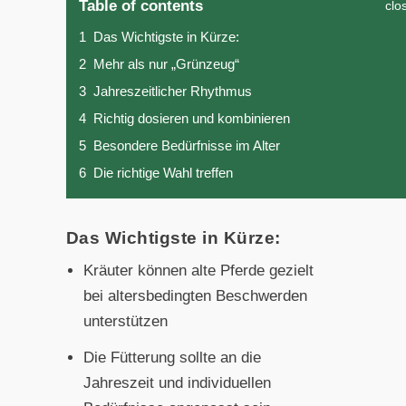
Table of contents
clo
1
Das Wichtigste in Kürze:
2
Mehr als nur „Grünzeug“
3
Jahreszeitlicher Rhythmus
4
Richtig dosieren und kombinieren
5
Besondere Bedürfnisse im Alter
6
Die richtige Wahl treffen
Das Wichtigste in Kürze:
Kräuter können alte Pferde gezielt
bei altersbedingten Beschwerden
unterstützen
Die Fütterung sollte an die
Jahreszeit und individuellen