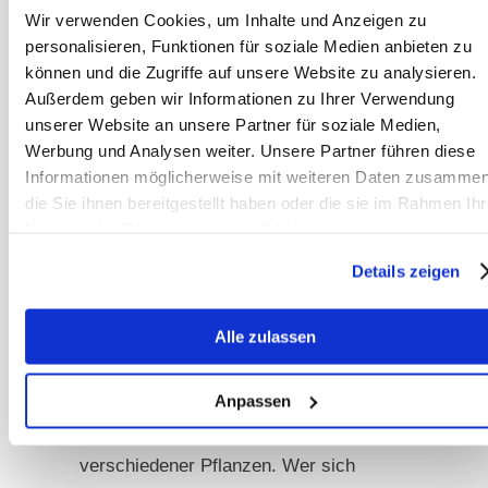
Wir verwenden Cookies, um Inhalte und Anzeigen zu
verbundene
personalisieren, Funktionen für soziale Medien anbieten zu
Stoffwechselbelastungen
können und die Zugriffe auf unsere Website zu analysieren.
Mögliche Wechselwirkungen mit
Außerdem geben wir Informationen zu Ihrer Verwendung
unserer Website an unsere Partner für soziale Medien,
Medikamenten
Werbung und Analysen weiter. Unsere Partner führen diese
Die individuelle Verträglichkeit
Informationen möglicherweise mit weiteren Daten zusammen
die Sie ihnen bereitgestellt haben oder die sie im Rahmen Ihr
Ein erfahrener Therapeut oder
Nutzung der Dienste gesammelt haben.
Kräuterexperte kann bei der
Details zeigen
Zusammenstellung einer passenden
Kräuterstrategie helfen. Dabei geht es
Alle zulassen
nicht nur um die Auswahl der richtigen
Kräuter, sondern auch um den
Anpassen
optimalen Zeitpunkt für bestimmte
Kuren und die richtige Kombination
verschiedener Pflanzen. Wer sich