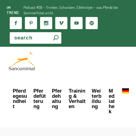
Podcast #59 - Trinken, Schwitzen, Elektrolyte – was Pferde bei
IM
TREND:
Sommerhitze wirkl...
Pferd
Pfer
Pfer
Trainin
Wei
M
egesu
defüt
deh
g &
terb
ed
ndhei
teru
altu
Verhalt
ildu
iat
t
ng
ng
en
ng
he
k