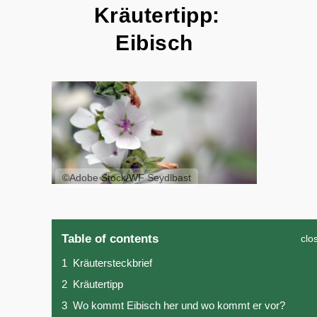
Kräutertipp:
Eibisch
©Adobe Stock/WF Seydlbast
Table of contents
clo
1
Kräutersteckbrief
2
Kräutertipp
3
Wo kommt Eibisch her und wo kommt er vor?