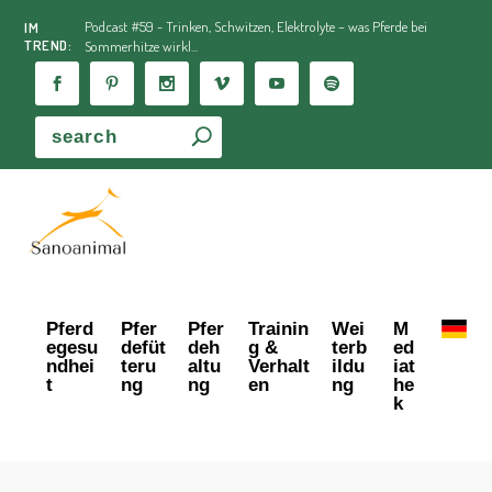
Podcast #59 - Trinken, Schwitzen, Elektrolyte – was Pferde bei
IM
TREND:
Sommerhitze wirkl...
Pferd
Pfer
Pfer
Trainin
Wei
M
egesu
defüt
deh
g &
terb
ed
ndhei
teru
altu
Verhalt
ildu
iat
t
ng
ng
en
ng
he
k