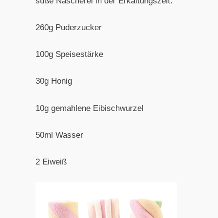
süße Nascherei in der Erkältungszeit:
260g Puderzucker
100g Speisestärke
30g Honig
10g gemahlene Eibischwurzel
50ml Wasser
2 Eiweiß