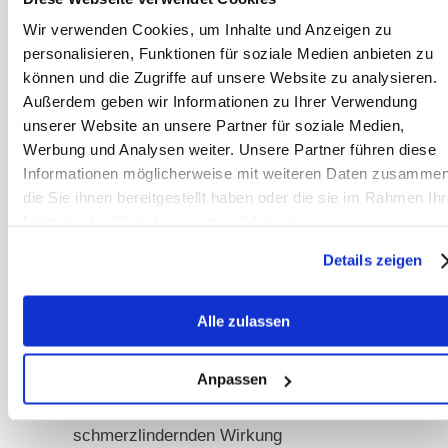
von Eibisch sind wissenschaftlich gut
Wir verwenden Cookies, um Inhalte und Anzeigen zu
belegt. Darüber hinaus gehört Eibisch
personalisieren, Funktionen für soziale Medien anbieten zu
zu den potenten Pflanzen in der
können und die Zugriffe auf unsere Website zu analysieren.
Behandlung
bakterieller
Außerdem geben wir Informationen zu Ihrer Verwendung
unserer Website an unsere Partner für soziale Medien,
Blasenentzündungen
, auch wenn
Werbung und Analysen weiter. Unsere Partner führen diese
diese beim Pferd glücklicherweise
Informationen möglicherweise mit weiteren Daten zusammen
eher selten sind.
die Sie ihnen bereitgestellt haben oder die sie im Rahmen Ihr
Nutzung der Dienste gesammelt haben.
Bei
äußeren Verletzungen
wie kleinen
Details zeigen
Wunden, geöffneten Abszessen,
Ekzemen oder
Alle zulassen
Scheuerstellen
, kann die fein
geriebene Wurzel der Pflanze wegen
Anpassen
ihrer entzündungshemmenden und
schmerzlindernden Wirkung