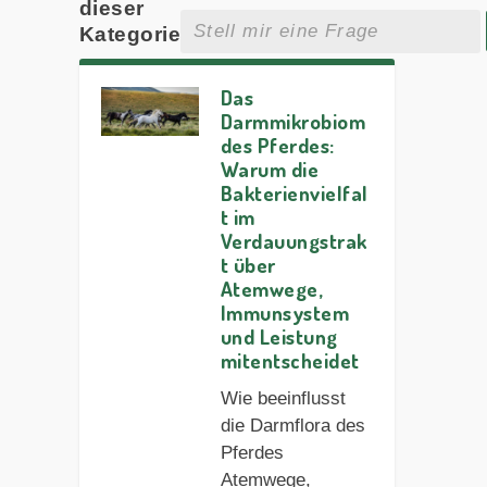
dieser
Kategorie
Das
Darmmikrobiom
des Pferdes:
Warum die
Bakterienvielfal
t im
Verdauungstrak
t über
Atemwege,
Immunsystem
und Leistung
mitentscheidet
Wie beeinflusst
die Darmflora des
Pferdes
Atemwege,