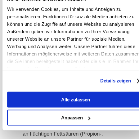
führt, dass der Körper nicht mehr
Wir verwenden Cookies, um Inhalte und Anzeigen zu
ausreichend Cystein bilden kann.
personalisieren, Funktionen für soziale Medien anbieten zu
Dieses wird aber für die
können und die Zugriffe auf unsere Website zu analysieren.
Schleimbildung in den Atemwegen
Außerdem geben wir Informationen zu Ihrer Verwendung
benötigt. Ein Mangel führt also zu
unserer Website an unsere Partner für soziale Medien,
Werbung und Analysen weiter. Unsere Partner führen diese
trockenen Schleimhäuten, in denen
Informationen möglicherweise mit weiteren Daten zusammen
sich dann wieder Keime und teilweise
die Sie ihnen bereitgestellt haben oder die sie im Rahmen Ihr
eitriger Schleim festsetzen kann.
Nutzung der Dienste gesammelt haben.
Diese Pferde sprechen bei Husten
Details zeigen
meist auf die Gabe von ACC
(Acetylcystein) vor allem über den
Inhalator an.
Alle zulassen
Fehlgärungen im Darm führen
Anpassen
außerdem zu einem erhöhten Gehalt
an flüchtigen Fettsäuren (Propion-,