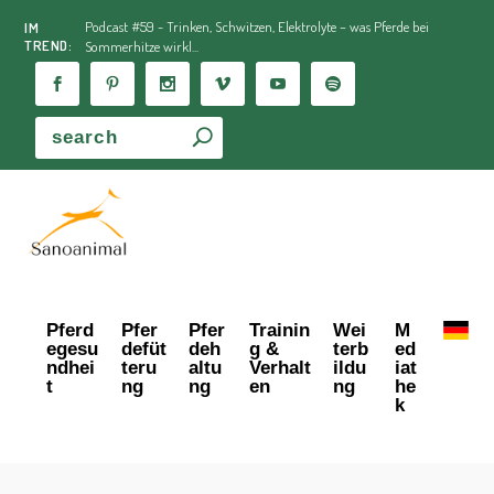
Podcast #59 - Trinken, Schwitzen, Elektrolyte – was Pferde bei
IM
TREND:
Sommerhitze wirkl...
Pferd
Pfer
Pfer
Trainin
Wei
M
egesu
defüt
deh
g &
terb
ed
ndhei
teru
altu
Verhalt
ildu
iat
t
ng
ng
en
ng
he
k