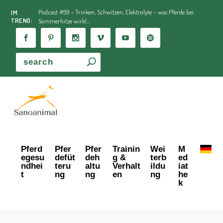
Podcast #59 - Trinken, Schwitzen, Elektrolyte – was Pferde bei
IM
TREND:
Sommerhitze wirkl...
Pferd
Pfer
Pfer
Trainin
Wei
M
egesu
defüt
deh
g &
terb
ed
ndhei
teru
altu
Verhalt
ildu
iat
t
ng
ng
en
ng
he
k