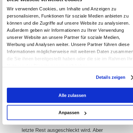
machen wie mit dem Müslikübel –
Wir verwenden Cookies, um Inhalte und Anzeigen zu
es ist nur für den Besitzer weniger
personalisieren, Funktionen für soziale Medien anbieten zu
befriedigend.
können und die Zugriffe auf unsere Website zu analysieren.
Außerdem geben wir Informationen zu Ihrer Verwendung
unserer Website an unsere Partner für soziale Medien,
Und hier muss man mal kritisch
Werbung und Analysen weiter. Unsere Partner führen diese
hinterfragen, für wen eigentlich
Informationen möglicherweise mit weiteren Daten zusammen
gefüttert wird? Oft genug geht es
die Sie ihnen bereitgestellt haben oder die sie im Rahmen Ihr
nämlich um das Wohlbefinden von uns
Nutzung der Dienste gesammelt haben.
selber, wenn wir dem Pferd liebevoll
Details zeigen
seinen Futterkübel gerichtet haben mit
diversen kleinen Zusätzen und noch
Alle zulassen
ein paar Möhrchenstücken. Es fühlt
sich für uns einfach gut an, wenn das
Anpassen
Pferd dem Kübel dann schon freudig
entgegen brummelt und noch der
letzte Rest ausgeschleckt wird. Aber