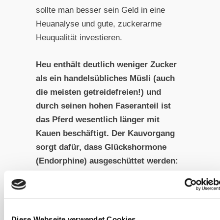
sollte man besser sein Geld in eine
Heuanalyse und gute, zuckerarme
Heuqualität investieren.
Heu enthält deutlich weniger Zucker
als ein handelsübliches Müsli (auch
die meisten getreidefreien!) und
durch seinen hohen Faseranteil ist
das Pferd wesentlich länger mit
Kauen beschäftigt. Der Kauvorgang
sorgt dafür, dass Glückshormone
(Endorphine) ausgeschüttet werden:
ein kauendes Pferd ist ein
glückliches Pferd. Daher kann ich
mein Pferd mit dem Angebot von
Heu am Ende genauso glücklich
Diese Webseite verwendet Cookies