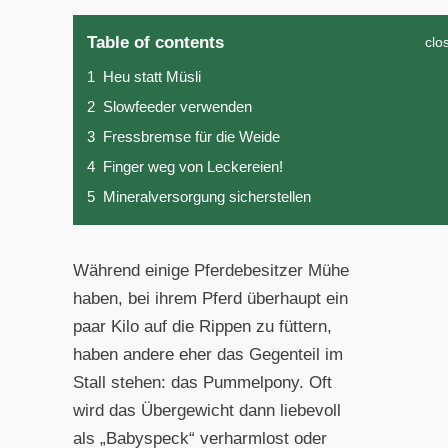
Table of contents
clo
1
Heu statt Müsli
2
Slowfeeder verwenden
3
Fressbremse für die Weide
4
Finger weg von Leckereien!
5
Mineralversorgung sicherstellen
Während einige Pferdebesitzer Mühe
haben, bei ihrem Pferd überhaupt ein
paar Kilo auf die Rippen zu füttern,
haben andere eher das Gegenteil im
Stall stehen: das Pummelpony. Oft
wird das Übergewicht dann liebevoll
als „Babyspeck“ verharmlost oder