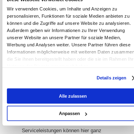
Kosten
Wir verwenden Cookies, um Inhalte und Anzeigen zu
Und Stallmiete wird nun mal jeden
personalisieren, Funktionen für soziale Medien anbieten zu
Monat fällig und auch die Hufe müssen
können und die Zugriffe auf unsere Website zu analysieren.
regelmäßig gemacht werden. Hier zu
Außerdem geben wir Informationen zu Ihrer Verwendung
unserer Website an unsere Partner für soziale Medien,
sparen ist Minimalismus am falschen
Werbung und Analysen weiter. Unsere Partner führen diese
Ende, denn das rächt sich oft mit
Informationen möglicherweise mit weiteren Daten zusammen
Krankheit und die wird noch teurer.
die Sie ihnen bereitgestellt haben oder die sie im Rahmen Ihr
Daher sollte man sich schon vor der
Nutzung der Dienste gesammelt haben.
Anschaffung eine genaue
Details zeigen
Kostenaufstellung machen und
schauen, ob die Haltung eines eigenen
Alle zulassen
Pferdes im monatlichen Budget drin
ist. Als größter Posten ist eigentlich
Anpassen
immer die Stallmiete zu nennen. Je
nach Region, Infrastruktur und
Serviceleistungen können hier ganz