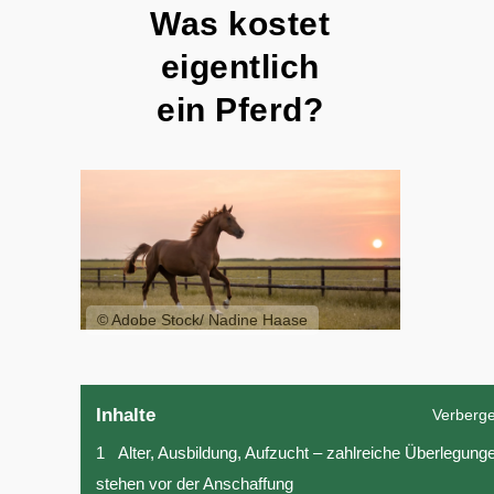
Was kostet
eigentlich
ein Pferd?
© Adobe Stock/ Nadine Haase
Inhalte
Verberg
1
Alter, Ausbildung, Aufzucht – zahlreiche Überlegung
stehen vor der Anschaffung