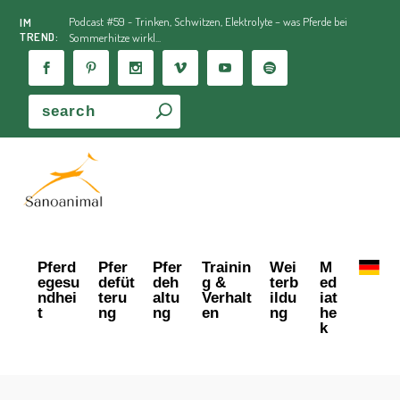
Podcast #59 - Trinken, Schwitzen, Elektrolyte – was Pferde bei
IM
TREND:
Sommerhitze wirkl...
Pferd
Pfer
Pfer
Trainin
Wei
M
egesu
defüt
deh
g &
terb
ed
ndhei
teru
altu
Verhalt
ildu
iat
t
ng
ng
en
ng
he
k